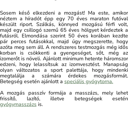
Sosem késő elkezdeni a mozgást! Ma este, amikor
néztem a híradót épp egy 70 éves maraton futóval
készült riport. Szálkás, könnyed mozgású férfi volt,
majd egy csillogó szemű 65 éves hölgyet kérdeztek a
futásról. Elmondása szerint 50 éves korában kezdte
pár perces futásokkal, majd úgy megszerette, hogy
azóta meg sem áll. A rendszeres testmozgás még idős
korban is csökkenti a gyengeséget, sőt, még az
izomerőt is növeli. Ajánlott minimum hetente háromszor
edzeni, hogy lelassítsuk az izomvesztést. Manapság
olyan változatos a sport palettája, hogy mindenki
megtalálja a számára érdekes mozgásformát.
Betegség esetén ajánlott a
speciális gyógytorna.
A mozgás passzív formája a masszázs, mely lehet
frissítő, lazító, illetve betegségek esetén
gyógymasszázs
is.