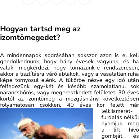
Hogyan tartsd meg az
izomtömegedet?
A mindennapok sodrásában sokszor azon is el kell
gondolkodnunk, hogy hány évesek vagyunk, és ha
valaki megkérdezi, hogy tornázunk-e rendszeresen,
akkor a tisztításra váró ablakok, vagy a vasalatlan ruha
képe tornyosul elénk. A tükörbe nézve egy idő után
felfedezünk egy-két és később számolatlanul sok
narancsbőrös, vagy megereszkedett felületet. 30 éves
kortól az izomtömeg a mozgáshiány következtében
folyamatosan csökken. 40 éves kor felett már
lelkiismeret-
furdalás nélkül
nyomjuk meg
a lift hívó
gombját és