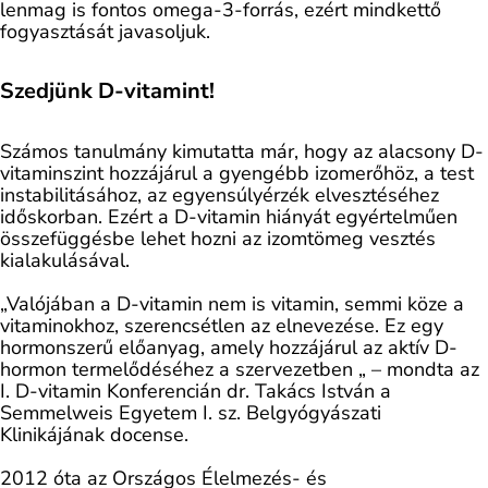
lenmag is fontos omega-3-forrás, ezért mindkettő
fogyasztását javasoljuk.
Szedjünk D-vitamint!
Számos tanulmány kimutatta már, hogy az alacsony D-
vitaminszint hozzájárul a gyengébb izomerőhöz, a test
instabilitásához, az egyensúlyérzék elvesztéséhez
időskorban. Ezért a D-vitamin hiányát egyértelműen
összefüggésbe lehet hozni az izomtömeg vesztés
kialakulásával.
„Valójában a D-vitamin nem is vitamin, semmi köze a
vitaminokhoz, szerencsétlen az elnevezése. Ez egy
hormonszerű előanyag, amely hozzájárul az aktív D-
hormon termelődéséhez a szervezetben „ – mondta az
I. D-vitamin Konferencián dr. Takács István a
Semmelweis Egyetem I. sz. Belgyógyászati
Klinikájának docense.
2012 óta az Országos Élelmezés- és