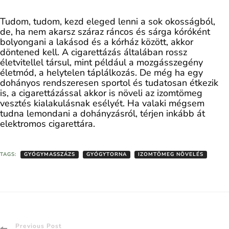
Tudom, tudom, kezd eleged lenni a sok okosságból,
de, ha nem akarsz száraz ráncos és sárga kóróként
bolyongani a lakásod és a kórház között, akkor
döntened kell. A cigarettázás általában rossz
életvitellel társul, mint például a mozgásszegény
életmód, a helytelen táplálkozás. De még ha egy
dohányos rendszeresen sportol és tudatosan étkezik
is, a cigarettázással akkor is növeli az izomtömeg
vesztés kialakulásnak esélyét. Ha valaki mégsem
tudna lemondani a dohányzásról, térjen inkább át
elektromos cigarettára.
TAGS:
GYÓGYMASSZÁZS
GYÓGYTORNA
IZOMTÖMEG NÖVELÉS
Previous Post