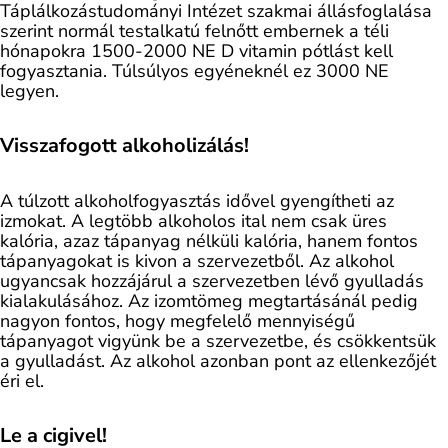
Táplálkozástudományi Intézet szakmai állásfoglalása
szerint normál testalkatú felnőtt embernek a téli
hónapokra 1500-2000 NE D vitamin pótlást kell
fogyasztania. Túlsúlyos egyéneknél ez 3000 NE
legyen.
Visszafogott alkoholizálás!
A túlzott alkoholfogyasztás idővel gyengítheti az
izmokat. A legtöbb alkoholos ital nem csak üres
kalória, azaz tápanyag nélküli kalória, hanem fontos
tápanyagokat is kivon a szervezetből. Az alkohol
ugyancsak hozzájárul a szervezetben lévő gyulladás
kialakulásához. Az izomtömeg megtartásánál pedig
nagyon fontos, hogy megfelelő mennyiségű
tápanyagot vigyünk be a szervezetbe, és csökkentsük
a gyulladást. Az alkohol azonban pont az ellenkezőjét
éri el.
Le a cigivel!