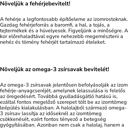
Növeljük a fehérjebevitelt!
A fehérje a legfontosabb építőeleme az izomrostoknak.
Gazdag fehérjeforrás a baromfi, a hal, a tojás, a
tejtermékek és a hüvelyesek. Figyeljünk a minőségre. A
kor előrehaladtával egyre nehezebb megemészteni a
nehéz és tömény fehérjét tartalmazó ételeket.
Növeljük az omega-3 zsírsavak bevitelét!
Az omega-3 zsírsavak jelentősen befolyásolják az izom
fehérje-anyagcseréjét, amelynek lelassulása is felelős
az öregedésért. Továbbá gyulladásgátló hatású is,
ezáltal fontos megelőző szerepet tölt be az izomtömeg
leépülés kialakulásban. A halolajból származó omega-
3 zsírsav lassítja az időseknél az izomtömeg
csökkenését, ezért fontos tényező a betegség
gyógyításában. Azonban nem csak a halolaj, hanem a