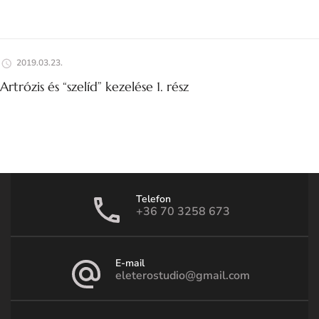
2019.03.23.
Artrózis és “szelíd” kezelése 1. rész
Telefon
+36 70 3258 673
E-mail
eleterostudio@gmail.com