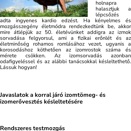
holnapra
halasztjuk a
lépcsőzés
adta ingyenes kardio edzést. Ha kényelmes és
mozgásszegény életmódra rendezkedtünk be, akkor
mire átlépjük az 50. életévünket addigra az izmok
sorvadása felgyorsul, ami a fizikai erőnlét és az
életminőség rohamos romlásához vezet, ugyanis a
korosodáshoz köthetően az izomrostok száma és
mérete csökken. Az izomsorvadás azonban
odafigyeléssel és az alábbi tanácsokkal késleltethető.
Lássuk hogyan!
Javaslatok a korral járó izomtömeg- és
izomerővesztés késleltetésér
e
Rendszeres testmozgás