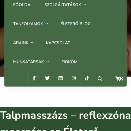
FŐOLDAL
SZOLGÁLTATÁSOK
MASSZÁZS
TANFOLYAMOK
ÉLETERŐ BLOG
Talpmasszázs az Életerő
Stúdióban
ÁRAINK
KAPCSOLAT
Home
Portfóliók
Talpmasszázs az Életerő Stúdióban
MUNKATÁRSAK
FIÓKOM
0
Talpmasszázs – reflexzóna