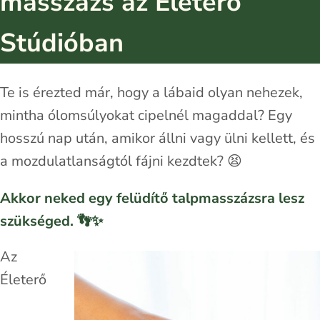
masszázs az Életerő
Stúdióban
Te is érezted már, hogy a lábaid olyan nehezek,
mintha ólomsúlyokat cipelnél magaddal? Egy
hosszú nap után, amikor állni vagy ülni kellett, és
a mozdulatlanságtól fájni kezdtek? 😫
Akkor neked egy felüdítő talpmasszázsra lesz
szükséged. 👣✨
Az
Életerő