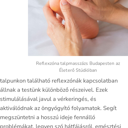
Reflexzóna talpmasszázs Budapesten az
Életerő Stúdióban
talpunkon található reflexzónák kapcsolatban
állnak a testünk különböző részeivel. Ezek
stimulálásával javul a vérkeringés, és
aktiválódnak az öngyógyító folyamatok. Segít
megszüntetni a hosszú ideje fennálló
problémákat, legyen szó hátfájásról, emésztési