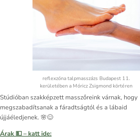
reflexzóna talpmasszázs Budapest 11.
kerületében a Móricz Zsigmond körtéren
Stúdióban szakképzett masszőreink várnak, hogy
megszabadítsanak a fáradtságtól és a lábaid
újjáéledjenek. 🌸😊
Árak 💵 – katt ide: