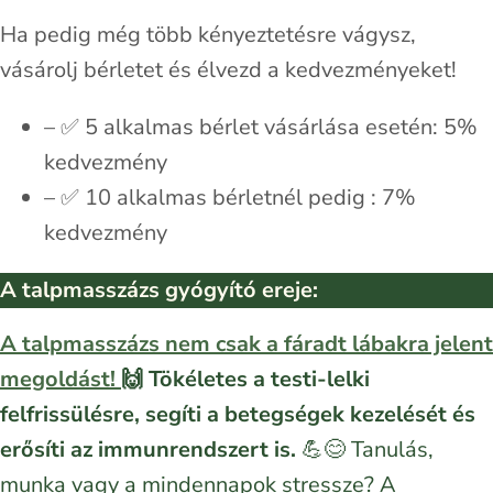
Ha pedig még több kényeztetésre vágysz,
vásárolj bérletet és élvezd a kedvezményeket!
– ✅ 5 alkalmas bérlet vásárlása esetén: 5%
kedvezmény
– ✅ 10 alkalmas bérletnél pedig : 7%
kedvezmény
A talpmasszázs gyógyító ereje:
A talpmasszázs nem csak a fáradt lábakra jelent
megoldást!
🙌 Tökéletes a testi-lelki
felfrissülésre, segíti a betegségek kezelését és
erősíti az immunrendszert is.
💪😊 Tanulás,
munka vagy a mindennapok stressze? A