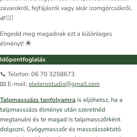
zavarokról, fejfájásról vagy akár izomgörcsökről.
🌿💆‍♀️
Engedd meg magadnak ezt a különleges
élményt! 🌟
Időpontfoglalás
📞 Telefon: 06 70 3258673
📧 E-mail:
eleterostudio@gmail.com
Talpmasszázs tanfolyamra
is eljöhetsz, ha a
talpmasszázs élménye után szeretnéd
megtanulni és te magad is talpmasszőrként
dolgozni, Gyógymasszőr és masszázsoktató