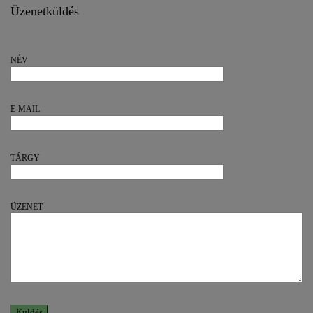
Üzenetküldés
NÉV
E-MAIL
TÁRGY
ÜZENET