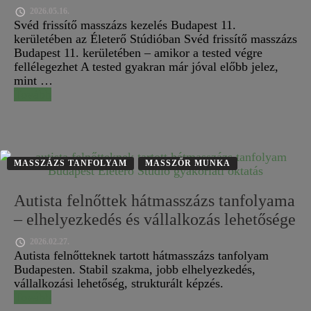
2026.05.16.
Svéd frissítő masszázs kezelés Budapest 11.
kerületében az Életerő Stúdióban Svéd frissítő masszázs
Budapest 11. kerületében – amikor a tested végre
fellélegezhet A tested gyakran már jóval előbb jelez,
mint …
Tovább
MASSZÁZS TANFOLYAM
MASSZŐR MUNKA
Autista felnőttek hátmasszázs tanfolyama
– elhelyezkedés és vállalkozás lehetősége
2026.02.27.
Autista felnőtteknek tartott hátmasszázs tanfolyam
Budapesten. Stabil szakma, jobb elhelyezkedés,
vállalkozási lehetőség, strukturált képzés.
Tovább