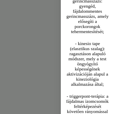
gerincmasszázs:
gyengéd,
fájdalommentes
gerincmasszázs, amely
elősegíti a
porckorongok
tehermentesítését;
- kinesio tape
(elasztikus szalag):
ragasztáson alapuló
módszer, mely a test
öngyógyító
képességének
aktivizációján alapul a
kineziológia
alkalmazása által;
- triggerpont-terápia: a
fájdalmas izomcsomók
feltérképezését
követően rányomással