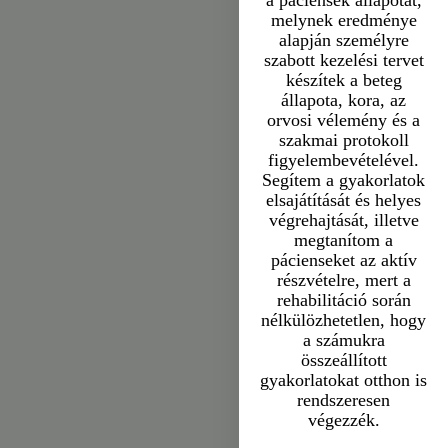
a páciensek állapotát,
melynek eredménye
alapján személyre
szabott kezelési tervet
készítek a beteg
állapota, kora, az
orvosi vélemény és a
szakmai protokoll
figyelembevételével.
Segítem a gyakorlatok
elsajátítását és helyes
végrehajtását, illetve
megtanítom a
pácienseket az aktív
részvételre, mert a
rehabilitáció során
nélkülözhetetlen, hogy
a számukra
összeállított
gyakorlatokat otthon is
rendszeresen
végezzék.