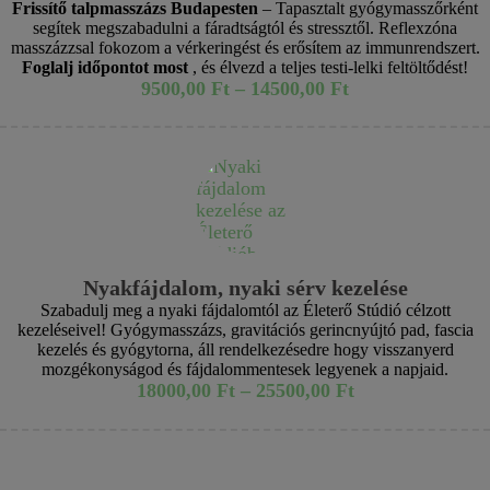
Frissítő talpmasszázs Budapesten
– Tapasztalt gyógymasszőrként
segítek megszabadulni a fáradtságtól és stressztől. Reflexzóna
masszázzsal fokozom a vérkeringést és erősítem az immunrendszert.
Foglalj időpontot most
, és élvezd a teljes testi-lelki feltöltődést!
9500,00
Ft
–
14500,00
Ft
Nyakfájdalom, nyaki sérv kezelése
Szabadulj meg a nyaki fájdalomtól az Életerő Stúdió célzott
kezeléseivel! Gyógymasszázs, gravitációs gerincnyújtó pad, fascia
kezelés és gyógytorna, áll rendelkezésedre hogy visszanyerd
mozgékonyságod és fájdalommentesek legyenek a napjaid.
18000,00
Ft
–
25500,00
Ft