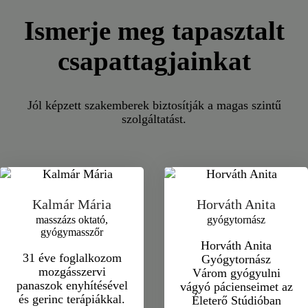
Ismerje meg tapasztalt
csapattagjainkat
Jól képzett szakemberek biztosítják a magas szintű
szolgáltatást.
Kalmár Mária
Horváth Anita
masszázs oktató,
gyógytornász
gyógymasszőr
Horváth Anita
31 éve foglalkozom
Gyógytornász
mozgásszervi
Várom gyógyulni
panaszok enyhítésével
vágyó pácienseimet az
és gerinc terápiákkal.
Életerő Stúdióban