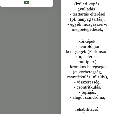
(ízületi kopás,
gyulladás),
- testtartás eltérései
(pl. hanyag tartás),
- egyéb mozgásszervi
megbetegedések,
kórképek:
- neurológiai
betegségek (Parkinson-
kór, sclerosis
multiplex),
- krónikus betegségek
(cukorbetegség,
csontritkulás, túlsúly),
- visszeresség,
- csontritkulás,
- fejfájás,
- alagút szindróma,
rehabilitáció: