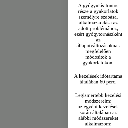
A gyógyulás fontos
része a gyakorlatok
személyre szabása,
alkalmazkodása az
adott problémához,
ezért gyógytornászként
az
állapotváltozásoknak
megfelelően
módosítok a
gyakorlatokon.
A kezelések időtartama
általában 60 perc.
Legismertebb kezelési
prev
módszereim:
az egyéni kezelések
során általában az
alábbi módszereket
alkalmazom: