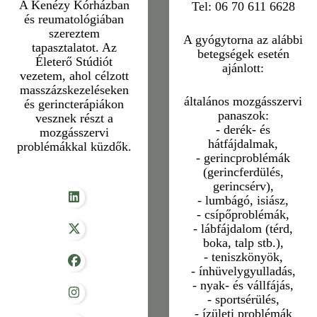
A Kenézy Kórházban
Tel: 06 70 611 6628
és reumatológiában
szereztem
A gyógytorna az alábbi
tapasztalatot. Az
betegségek esetén
Életerő Stúdiót
ajánlott:
vezetem, ahol célzott
masszázskezeléseken
általános mozgásszervi
és gerincterápiákon
panaszok:
vesznek részt a
- derék- és
mozgásszervi
hátfájdalmak,
problémákkal küzdők.
- gerincproblémák
(gerincferdülés,
gerincsérv),
- lumbágó, isiász,
- csípőproblémák,
- lábfájdalom (térd,
boka, talp stb.),
- teniszkönyök,
- ínhüvelygyulladás,
- nyak- és vállfájás,
- sportsérülés,
- ízületi problémák