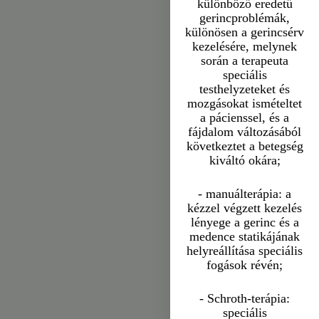
különböző eredetű
gerincproblémák,
különösen a gerincsérv
kezelésére, melynek
során a terapeuta
speciális
testhelyzeteket és
mozgásokat ismételtet
a pácienssel, és a
fájdalom változásából
következtet a betegség
kiváltó okára;
- manuálterápia: a
kézzel végzett kezelés
lényege a gerinc és a
medence statikájának
helyreállítása speciális
fogások révén;
- Schroth-terápia:
speciális