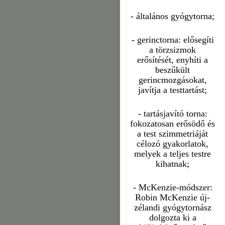
- általános gyógytorna;
- gerinctorna: elősegíti
a törzsizmok
erősítését, enyhíti a
beszűkült
gerincmozgásokat,
javítja a testtartást;
- tartásjavító torna:
fokozatosan erősödő és
a test szimmetriáját
célozó gyakorlatok,
melyek a teljes testre
kihatnak;
- McKenzie-módszer:
Robin McKenzie új-
zélandi gyógytornász
dolgozta ki a