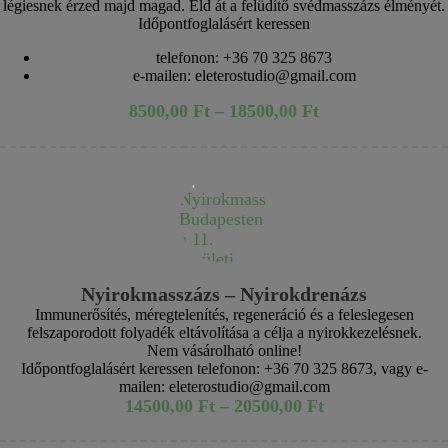
légiesnek érzed majd magad. Éld át a felüdítő svédmasszázs élményét.
Időpontfoglalásért keressen
telefonon: +36 70 325 8673
e-mailen: eleterostudio@gmail.com
8500,00
Ft
–
18500,00
Ft
Nyirokmasszázs – Nyirokdrenázs
Immunerősítés, méregtelenítés, regeneráció és a feleslegesen
felszaporodott folyadék eltávolítása a célja a nyirokkezelésnek.
Nem vásárolható online!
Időpontfoglalásért keressen telefonon: +36 70 325 8673, vagy e-
mailen: eleterostudio@gmail.com
14500,00
Ft
–
20500,00
Ft