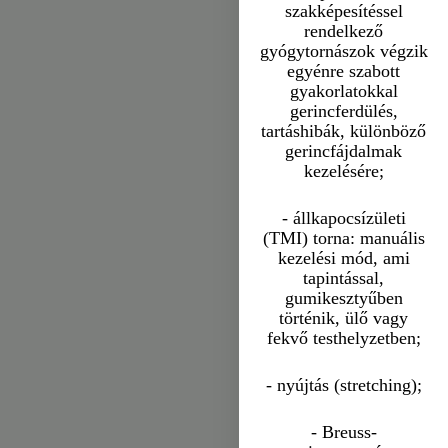
szakképesítéssel
rendelkező
gyógytornászok végzik
egyénre szabott
gyakorlatokkal
gerincferdülés,
tartáshibák, különböző
gerincfájdalmak
kezelésére;
- állkapocsízületi
(TMI) torna: manuális
kezelési mód, ami
tapintással,
gumikesztyűben
történik, ülő vagy
fekvő testhelyzetben;
- nyújtás (stretching);
- Breuss-