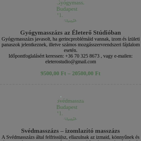
Gyógymasszázs az Életerő Stúdióban
Gyógymasszázs javasolt, ha gerincproblémáid vannak, izom és ízületi
panaszok jelentkeznek, illetve számos mozgásszervrendszeri fájdalom
esetén.
Időpontfoglalásért keressen: +36 70 325 8673 , vagy e-mailen:
eleterostudio@gmail.com
9500,00
Ft
–
20500,00
Ft
Svédmasszázs – izomlazító masszázs
A Svédmasszázs által felfrissülsz, ellazulnak az izmaid, könnyűnek és