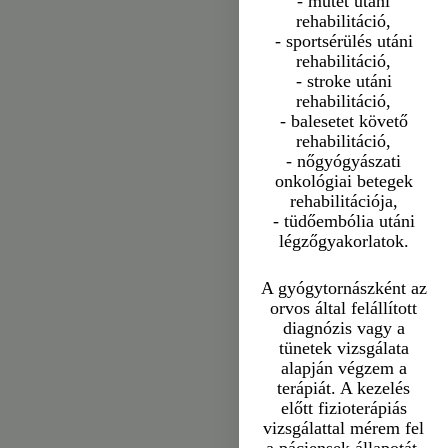
- műtét utáni
rehabilitáció,
- sportsérülés utáni
rehabilitáció,
- stroke utáni
rehabilitáció,
- balesetet követő
rehabilitáció,
- nőgyógyászati
onkológiai betegek
rehabilitációja,
- tüdőembólia utáni
légzőgyakorlatok.
A gyógytornászként az
orvos által felállított
diagnózis vagy a
tünetek vizsgálata
alapján végzem a
terápiát. A kezelés
előtt fizioterápiás
vizsgálattal mérem fel