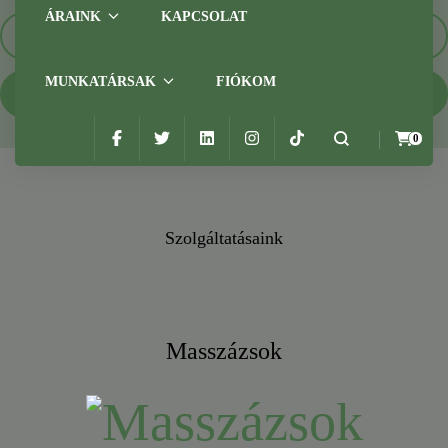
ÁRAINK
KAPCSOLAT
Tanfolyamok
MUNKATÁRSAK
FIÓKOM
Szolgáltatásaink
0
Szolgáltatásaink
Masszázsok