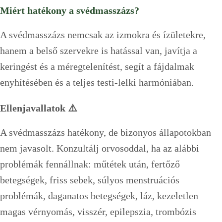
Miért hatékony a svédmasszázs?
A svédmasszázs nemcsak az izmokra és ízületekre,
hanem a belső szervekre is hatással van, javítja a
keringést és a méregtelenítést, segít a fájdalmak
enyhítésében és a teljes testi-lelki harmóniában.
Ellenjavallatok ⚠️
A svédmasszázs hatékony, de bizonyos állapotokban
nem javasolt. Konzultálj orvosoddal, ha az alábbi
problémák fennállnak: műtétek után, fertőző
betegségek, friss sebek, súlyos menstruációs
problémák, daganatos betegségek, láz, kezeletlen
magas vérnyomás, visszér, epilepszia, trombózis