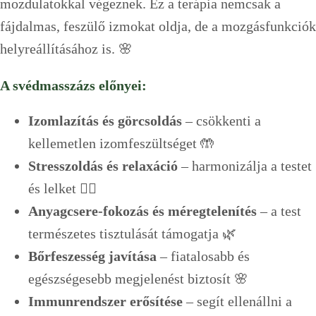
mozdulatokkal végeznek. Ez a terápia nemcsak a
fájdalmas, feszülő izmokat oldja, de a mozgásfunkciók
helyreállításához is. 🌸
A svédmasszázs előnyei:
Izomlazítás és görcsoldás
– csökkenti a
kellemetlen izomfeszültséget 🤲
Stresszoldás és relaxáció
– harmonizálja a testet
és lelket 🧘‍♂️
Anyagcsere-fokozás és méregtelenítés
– a test
természetes tisztulását támogatja 🌿
Bőrfeszesség javítása
– fiatalosabb és
egészségesebb megjelenést biztosít 🌸
Immunrendszer erősítése
– segít ellenállni a