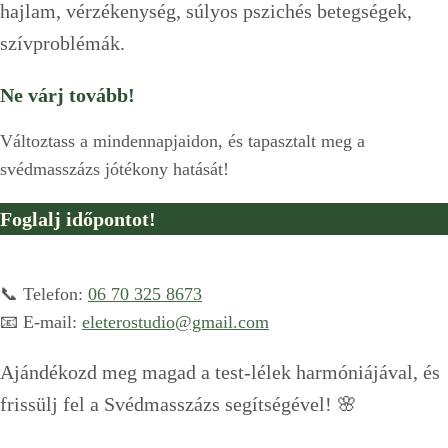
hajlam, vérzékenység, súlyos pszichés betegségek,
szívproblémák.
Ne várj tovább!
Változtass a mindennapjaidon, és tapasztalt meg a
svédmasszázs jótékony hatását!
Foglalj időpontot
!
📞 Telefon:
06 70 325 8673
📧 E-mail:
eleterostudio@gmail.com
Ajándékozd meg magad a test-lélek harmóniájával, és
frissülj fel a Svédmasszázs segítségével! 🌸