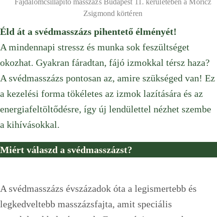
Fájdalomcsillapító masszázs Budapest 11. kerületében a Móricz
Zsigmond körtéren
Éld át a svédmasszázs pihentető élményét!
A mindennapi stressz és munka sok feszültséget
okozhat. Gyakran fáradtan, fájó izmokkal térsz haza?
A svédmasszázs pontosan az, amire szükséged van! Ez
a kezelési forma tökéletes az izmok lazítására és az
energiafeltöltődésre, így új lendülettel nézhet szembe
a kihívásokkal.
Miért válaszd a svédmasszázst?
A svédmasszázs évszázadok óta a legismertebb és
legkedveltebb masszázsfajta, amit speciális