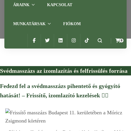
izmaidnak kell
ÁRAINK
KAPCSOLAT
Home
Portfóliók
Svédmasszázs – ami a fáradt izmaidnak kell
MUNKATÁRSAK
FIÓKOM
0
Svédmasszázs az izomlazítás és felfrissülés forrása
Fedezd fel a svédmasszázs pihentető és gyógyító
hatását! – Frissítő, izomlazító kezelések
💆‍♀️