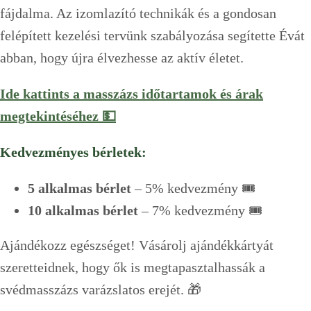
fájdalma. Az izomlazító technikák és a gondosan
felépített kezelési tervünk szabályozása segítette Évát
abban, hogy újra élvezhesse az aktív életet.
Ide kattints a masszázs időtartamok és árak
megtekintéséhez 💵
Kedvezményes bérletek:
5 alkalmas bérlet
– 5% kedvezmény 🎟️
10 alkalmas bérlet
– 7% kedvezmény 🎟️
Ajándékozz egészséget! Vásárolj ajándékkártyát
szeretteidnek, hogy ők is megtapasztalhassák a
svédmasszázs varázslatos erejét. 🎁