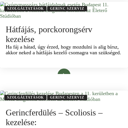
SZOLGÁLTATÁSOK
GERINC SZERVIZ
Hátfájás, porckorongsérv
kezelése
Ha fáj a hátad, úgy érzed, hogy mozdulni is alig bírsz,
akkor neked a hátfájás kezelő csomagra van szükséged.
Bővebben
SZOLGÁLTATÁSOK
GERINC SZERVIZ
Gerincferdülés – Scoliosis –
kezelése: