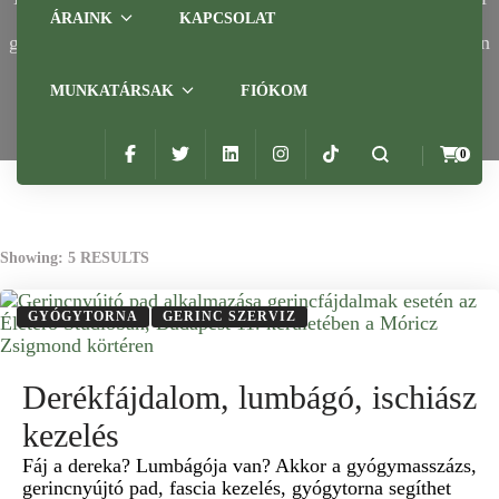
csomagok. A csomagok tartalma: gerincnyújtó pad,
ÁRAINK
KAPCSOLAT
gyógymasszázs, fascia kezelés. Egyéni gyógytornára is van
lehetőség.
Home
Szolgáltatások
Gerinc szerviz
MUNKATÁRSAK
FIÓKOM
0
Showing: 5 RESULTS
GYÓGYTORNA
GERINC SZERVIZ
Derékfájdalom, lumbágó, ischiász
kezelés
Fáj a dereka? Lumbágója van? Akkor a gyógymasszázs,
gerincnyújtó pad, fascia kezelés, gyógytorna segíthet