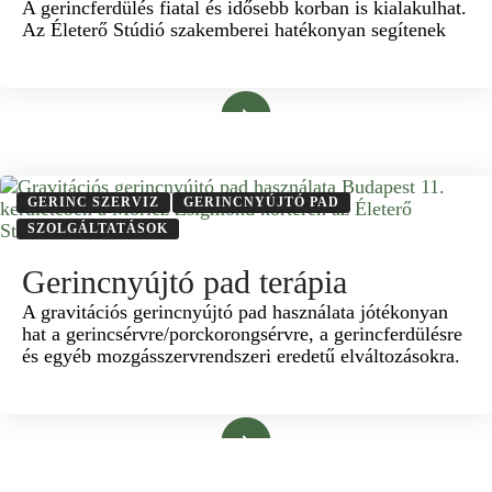
A gerincferdülés fiatal és idősebb korban is kialakulhat.
Az Életerő Stúdió szakemberei hatékonyan segítenek
Bővebben
GERINC SZERVIZ
GERINCNYÚJTÓ PAD
SZOLGÁLTATÁSOK
Gerincnyújtó pad terápia
A gravitációs gerincnyújtó pad használata jótékonyan
hat a gerincsérvre/porckorongsérvre, a gerincferdülésre
és egyéb mozgásszervrendszeri eredetű elváltozásokra.
Bővebben