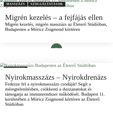
MASSZÁZS
SZOLGÁLTATÁSOK
Migrén kezelés – a fejfájás ellen
Migrén kezelés, migrén masszázs az Életerő Stúdióban,
Budapesten a Móricz Zsigmond körtéren
Bővebben
MASSZÁZS
Nyirokmasszázs – Nyirokdrenázs
Fedezze fel a nyirokmasszázs csodáját! Segít a
méregtelenítésben, csökkenti a duzzanatokat és
támogatja az immunrendszer működését. Budapest 11.
kerületében a Móricz Zsigmond körtéren az Életerő
Stúdióban