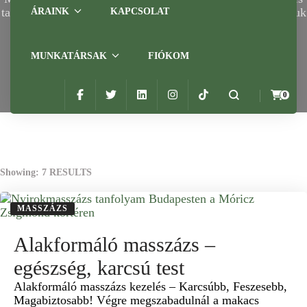
tapasztal masszázsterapeuták végzik. Hatékonyan csillapítjuk
ÁRAINK
KAPCSOLAT
a mozgásszervrendszer fájdalmait, a derékfájást, a hát
fájdalmakat, a nyak és váll fájdalmakat. Sikeres
migrénkezelési masszázstechnikánk is.
MUNKATÁRSAK
FIÓKOM
Home
Szolgáltatások
Masszázs
0
Showing: 7 RESULTS
MASSZÁZS
Alakformáló masszázs –
egészség, karcsú test
Alakformáló masszázs kezelés – Karcsúbb, Feszesebb,
Magabiztosabb! Végre megszabadulnál a makacs