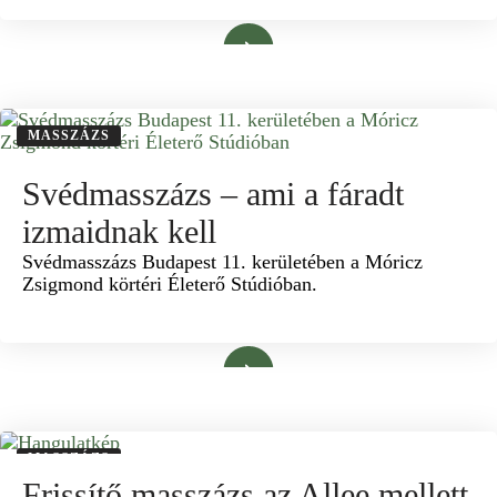
Bővebben
MASSZÁZS
Svédmasszázs – ami a fáradt
izmaidnak kell
Svédmasszázs Budapest 11. kerületében a Móricz
Zsigmond körtéri Életerő Stúdióban.
Bővebben
MASSZÁZS
Frissítő masszázs az Allee mellett