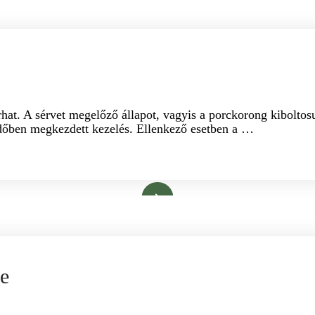
C PROBLÉMÁKRA
PORCKORONG SÉRV
at. A sérvet megelőző állapot, vagyis a porckorong kiboltosu
 időben megkezdett kezelés. Ellenkező esetben a …
Bővebben
NG SÉRV
ÉLETERŐ STÚDIÓ
GYÓGYMASSZÁZS GERINC PR
se