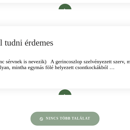
Bővebben
H ANITA GYÓGYTORNÁSZ
KALMÁR MÁRIA GYÓGYMASSZŐR
l tudni érdemes
nc sérvnek is nevezik) A gerincoszlop szelvényezett szerv, m
Olyan, mintha egymás fölé helyezett csontkockákból …
Bővebben
NINCS TÖBB TALÁLAT