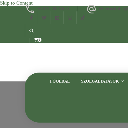
Skip to Content
+36 70 3258 673
eleterostudio
0
FŐOLDAL
SZOLGÁLTATÁSOK