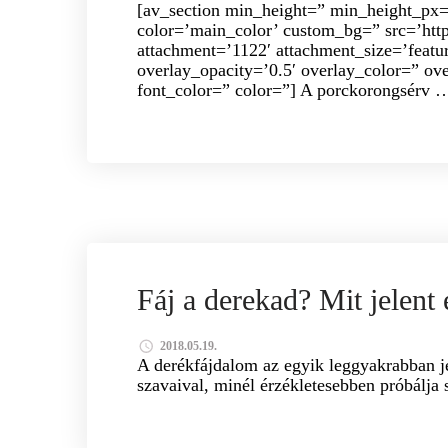
[av_section min_height=” min_height_px=
color=’main_color’ custom_bg=” src=’http
attachment=’1122′ attachment_size=’feature
overlay_opacity=’0.5′ overlay_color=” ove
font_color=” color=”] A porckorongsérv 
GYÓGYMASSZÁZS GERINC PROBLÉMÁKRA
K
Fáj a derekad? Mit jelent 
GERINCFÁJDALOM
2018.05.19.
A derékfájdalom az egyik leggyakrabban j
szavaival, minél érzékletesebben próbálja