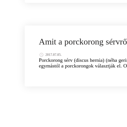
GYÓGYMASSZÁZS
GYÓGYTORNA
HORVÁT
Amit a porckorong sérvrő
2017.07.05.
Porckorong sérv (discus hernia) (néha geri
egymástól a porckorongok választják el. 