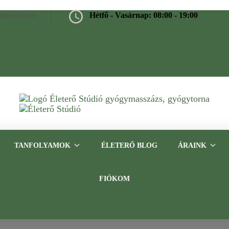
@gmail.com
Hétfő - Vasárnap: 08:00 - 19:00
Életerő Stúdió
Gyógymasszázs, gyógytorna, frissítő masszázs Budapesten – Tap
TANFOLYAMOK
ÉLETERŐ BLOG
ÁRAINK
FIÓKOM
porckorong sérv