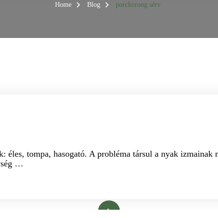
Home
Blog
porckorong sérv
CKORONG SÉRV
FÁJDALOMCSILLAPÍTÁS
: éles, tompa, hasogató. A probléma társul a nyak izmainak me
evség …
Bővebben