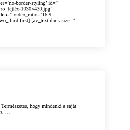
r=’no-border-styling’ id=”
ro_fejléc-1030×430.jpg’
ideo=” video_ratio=’16:9′
o_third first] [av_textblock size=”
YMASSZÁZS
GYÓGYTORNA
 Természetes, hogy mindenki a saját
am, …