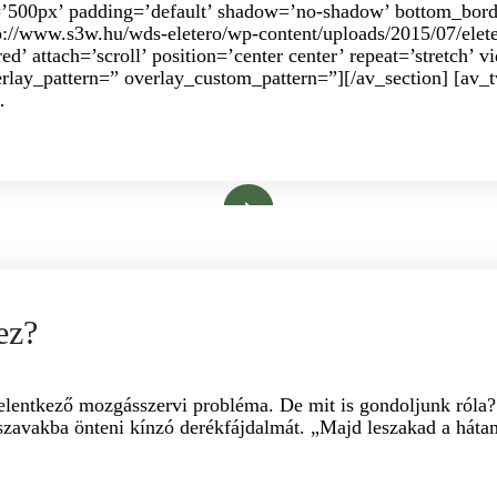
’500px’ padding=’default’ shadow=’no-shadow’ bottom_borde
://www.s3w.hu/wds-eletero/wp-content/uploads/2015/07/elete
d’ attach=’scroll’ position=’center center’ repeat=’stretch’ v
rlay_pattern=” overlay_custom_pattern=”][/av_section] [av_tw
…
Bővebben
ALMÁR MÁRIA GYÓGYMASSZŐR
PORCKORONG SÉRV
GYÓG
ez?
elentkező mozgásszervi probléma. De mit is gondoljunk róla?
 szavakba önteni kínzó derékfájdalmát. „Majd leszakad a hát