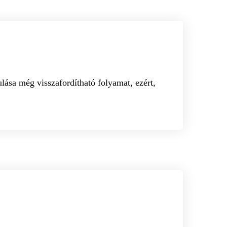
lása még visszafordítható folyamat, ezért,
OBLÉMÁKRA
HORVÁTH ANITA GYÓGYTORNÁSZ