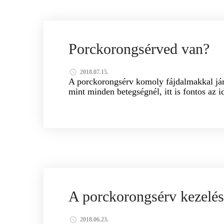
GERINCFÁJDALOM
GYÓGYMASSZÁZS GERIN
Porckorongsérved van?
2018.07.15.
A porckorongsérv komoly fájdalmakkal járh
mint minden betegségnél, itt is fontos az
KALMÁR MÁRIA GYÓGYMASSZŐR
PORCKORO
A porckorongsérv kezelé
2018.06.23.