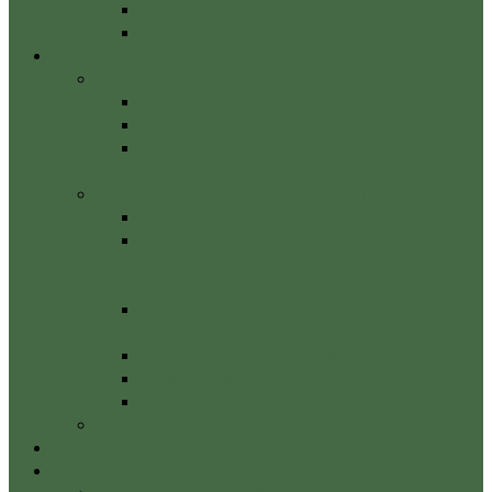
Gerincferdülés – Scoliosis – kezelése:
Gerincnyújtó pad terápia
Tanfolyamok
E-learning masszázstanfolyamok
Sikeres masszőr – mentor program
Online Svédmasszázs alaptanfolyam
Online Svédmasszázs tanfolyam alap +
haladó egyben
Tantermi képzések (blended learning)
Svédmasszázs alaptanfolyam
Svédmasszázs tanfolyam – Alaptanfolyam
+ haladó tanfolyam egyben (Munkára
felkészítő)
Talpmasszázs tanfolyam alap + haladó
egyben
Alakformáló masszőr tanfolyam
Nyirokmasszázs alaptanfolyam
Hátmasszázs tanfolyam-profi technikák
Tanfolyami naptár – Életerő Stúdió
Életerő blog
Áraink