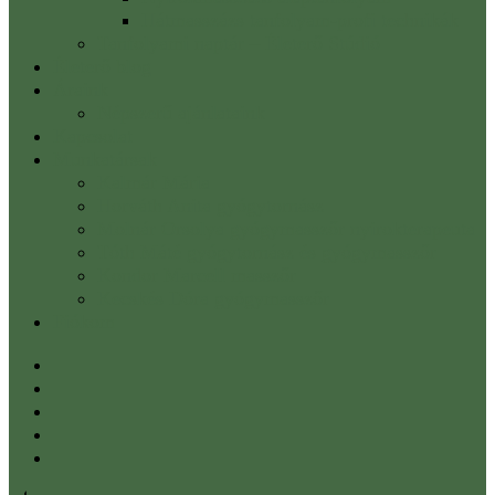
Hátmasszázs tanfolyam-profi technikák
Tanfolyami naptár – Életerő Stúdió
Életerő blog
Áraink
Népszerű ajánlataink
Kapcsolat
Munkatársak
Kalmár Mária
Horváth Anita gyógytornász
Molnár Orsolya gyógymasszőr nyirokterapeuta
Tóth Máté gyógytornász és gyógymasszőr
Kondor Marcell masszőr
Kecskés Dóra gyógymasszőr
Fiókom