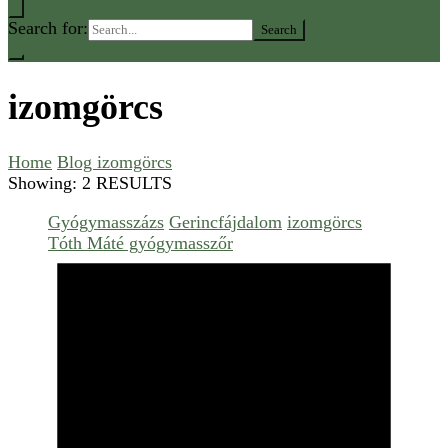
Search for:
izomgörcs
Home
Blog
izomgörcs
Showing: 2 RESULTS
Gyógymasszázs
Gerincfájdalom
izomgörcs
Tóth Máté gyógymasszőr