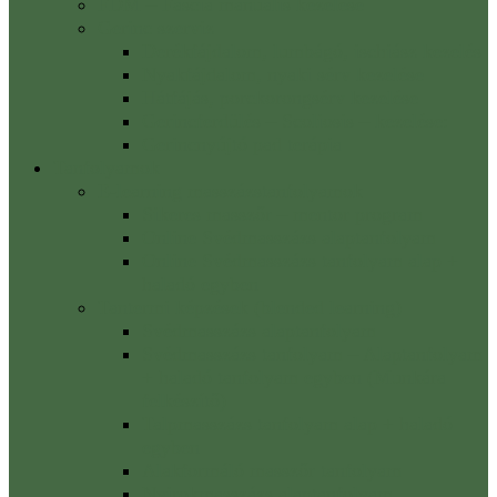
FDM – Fascia manuális kezelése
Gerinc szerviz
Derékfájdalom, lumbágó, ischiász kezelés
Nyakfájdalom, nyaki sérv kezelése
Hátfájás, porckorongsérv kezelése
Gerincferdülés – Scoliosis – kezelése:
Gerincnyújtó pad terápia
Tanfolyamok
E-learning masszázstanfolyamok
Sikeres masszőr – mentor program
Online Svédmasszázs alaptanfolyam
Online Svédmasszázs tanfolyam alap +
haladó egyben
Tantermi képzések (blended learning)
Svédmasszázs alaptanfolyam
Svédmasszázs tanfolyam – Alaptanfolyam
+ haladó tanfolyam egyben (Munkára
felkészítő)
Talpmasszázs tanfolyam alap + haladó
egyben
Alakformáló masszőr tanfolyam
Nyirokmasszázs alaptanfolyam