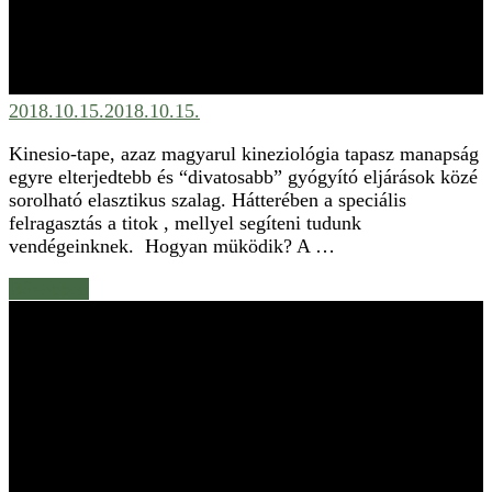
2018.10.15.
2018.10.15.
Kinesio-tape, azaz magyarul kineziológia tapasz manapság
egyre elterjedtebb és “divatosabb” gyógyító eljárások közé
sorolható elasztikus szalag. Hátterében a speciális
felragasztás a titok , mellyel segíteni tudunk
vendégeinknek. Hogyan müködik? A …
Bővebben