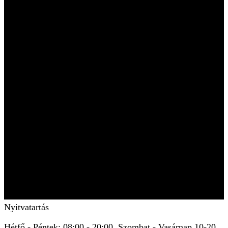
Nyitvatartás
Hétfő - Péntek: 08:00 - 20:00, Szombat - Vasárnap 10-20