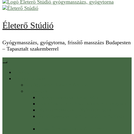
Életerő Stúdió
Gyógymasszázs, gyógytorna, frissítő masszázs Budapesten
– Tapasztalt szakemberrel
Főoldal
Szolgáltatások
Gyógytorna Horváth Anitával
Masszázs
Gyógymasszázs Budapesten
Izom fascia kezelés a könnyed mozgásért
Nyirokmasszázs – Nyirokdrenázs
Svédmasszázs – ami a fáradt izmaidnak
kell
Frissítő masszázs az Allee mellett