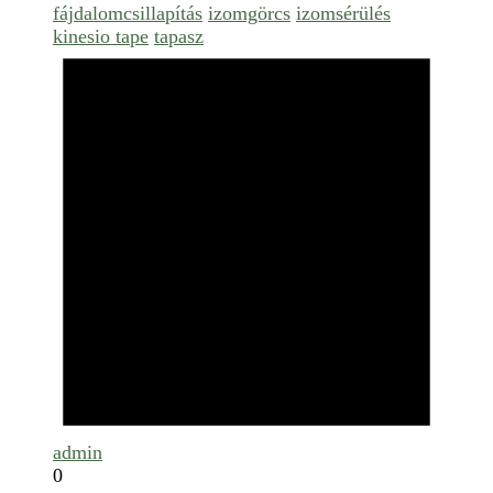
fájdalomcsillapítás
izomgörcs
izomsérülés
kinesio tape
tapasz
admin
0