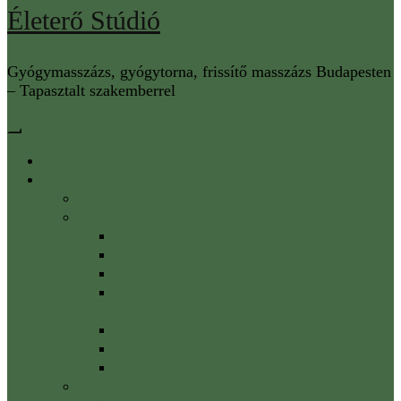
Életerő Stúdió
Gyógymasszázs, gyógytorna, frissítő masszázs Budapesten
– Tapasztalt szakemberrel
Főoldal
Szolgáltatások
Gyógytorna Horváth Anitával
Masszázs
Gyógymasszázs Budapesten
Izom fascia kezelés a könnyed mozgásért
Nyirokmasszázs – Nyirokdrenázs
Svédmasszázs – ami a fáradt izmaidnak
kell
Frissítő masszázs az Allee mellett
Migrén kezelés – a fejfájás ellen
Talpmasszázs az Életerő Stúdióban
IASTM – Eszközös fascia kezelés Budapesten