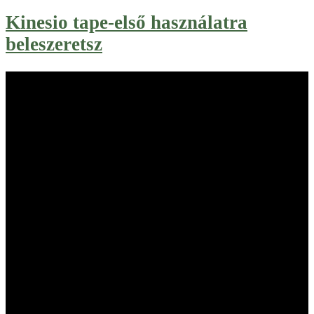
Kinesio tape-első használatra
beleszeretsz