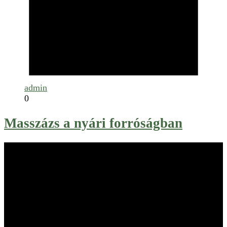
admin
0
Masszázs a nyári forróságban