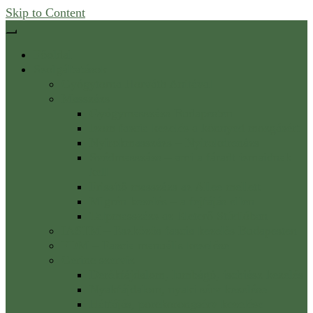
Skip to Content
Főoldal
Szolgáltatások
Gyógytorna Horváth Anitával
Masszázs
Gyógymasszázs Budapesten
Izom fascia kezelés a könnyed mozgásért
Nyirokmasszázs – Nyirokdrenázs
Svédmasszázs – ami a fáradt izmaidnak
kell
Frissítő masszázs az Allee mellett
Migrén kezelés – a fejfájás ellen
Talpmasszázs az Életerő Stúdióban
IASTM – Eszközös fascia kezelés Budapesten
FDM – Fascia manuális kezelése
Gerinc szerviz
Derékfájdalom, lumbágó, ischiász kezelés
Nyakfájdalom, nyaki sérv kezelése
Hátfájás, porckorongsérv kezelése