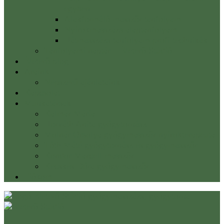
egyben
Alakformáló masszőr tanfolyam
Nyirokmasszázs alaptanfolyam
Hátmasszázs tanfolyam-profi technikák
Tanfolyami naptár – Életerő Stúdió
Életerő blog
Áraink
Népszerű ajánlataink
Kapcsolat
Munkatársak
Kalmár Mária
Horváth Anita gyógytornász
Molnár Orsolya gyógymasszőr nyirokterapeuta
Tóth Máté gyógytornász és gyógymasszőr
Kondor Marcell masszőr
Kecskés Dóra gyógymasszőr
Fiókom