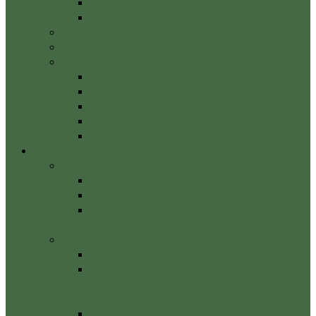
Migrén kezelés – a fejfájás ellen
Talpmasszázs az Életerő Stúdióban
IASTM – Eszközös fascia kezelés Budapesten
FDM – Fascia manuális kezelése
Gerinc szerviz
Derékfájdalom, lumbágó, ischiász kezelés
Nyakfájdalom, nyaki sérv kezelése
Hátfájás, porckorongsérv kezelése
Gerincferdülés – Scoliosis – kezelése:
Gerincnyújtó pad terápia
Tanfolyamok
E-learning masszázstanfolyamok
Sikeres masszőr – mentor program
Online Svédmasszázs alaptanfolyam
Online Svédmasszázs tanfolyam alap +
haladó egyben
Tantermi képzések (blended learning)
Svédmasszázs alaptanfolyam
Svédmasszázs tanfolyam – Alaptanfolyam
+ haladó tanfolyam egyben (Munkára
felkészítő)
Talpmasszázs tanfolyam alap + haladó