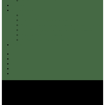
Népszerű ajánlataink
Kapcsolat
Munkatársak
Kalmár Mária
Horváth Anita gyógytornász
Molnár Orsolya gyógymasszőr nyirokterapeuta
Tóth Máté gyógytornász és gyógymasszőr
Kondor Marcell masszőr
Kecskés Dóra gyógymasszőr
Fiókom