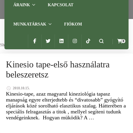
ÁRAINK
KAPCSOLAT
MUNKATÁRSAK
FIÓKOM
0
Showing: 1 RESULTS
FÁJDALOMCSILLAPÍTÁS
IZOMGÖRCS
IZOMSÉRÜLÉS
Kinesio tape-első használatra
KINESIO TAPE
TAPASZ
beleszeretsz
2018.10.15.
Kinesio-tape, azaz magyarul kineziológia tapasz
manapság egyre elterjedtebb és “divatosabb” gyógyító
eljárások közé sorolható elasztikus szalag. Hátterében a
speciális felragasztás a titok , mellyel segíteni tudunk
vendégeinknek. Hogyan müködik? A …