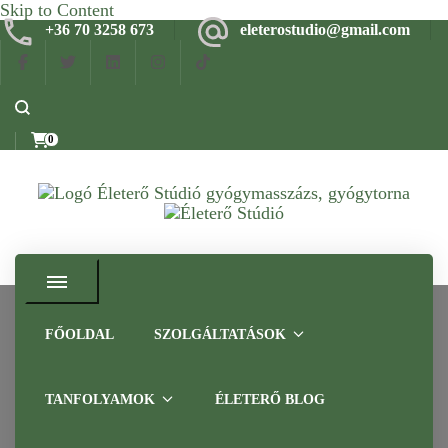
Skip to Content
+36 70 3258 673
eleterostudio@gmail.com
0
Gyógymasszázs, gyógytorna, frissítő masszázs Budapesten –
Életerő Stúdió
Tapasztalt szakemberrel
FŐOLDAL
SZOLGÁLTATÁSOK
tapasz
TANFOLYAMOK
ÉLETERŐ BLOG
Home
Blog
tapasz