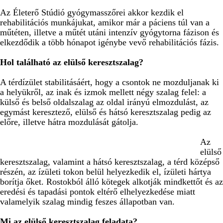
Az Életerő Stúdió gyógymasszőrei akkor kezdik el
rehabilitációs munkájukat, amikor már a páciens túl van a
műtéten, illetve a műtét utáni intenzív gyógytorna fázison és
elkezdődik a több hónapot igénybe vevő rehabilitációs fázis.
Hol található az elülső keresztszalag?
A térdízület stabilitásáért, hogy a csontok ne mozduljanak ki
a helyükről, az inak és izmok mellett négy szalag felel: a
külső és belső oldalszalag az oldal irányú elmozdulást, az
egymást keresztező, elülső és hátsó keresztszalag pedig az
előre, illetve hátra mozdulását gátolja.
Az
elülső
keresztszalag, valamint a hátsó keresztszalag, a térd középső
részén, az ízületi tokon belül helyezkedik el, ízületi hártya
borítja őket. Rostokból álló kötegek alkotják mindkettőt és az
eredési és tapadási pontok eltérő elhelyezkedése miatt
valamelyik szalag mindig feszes állapotban van.
Mi az elülső keresztszalag feladata?