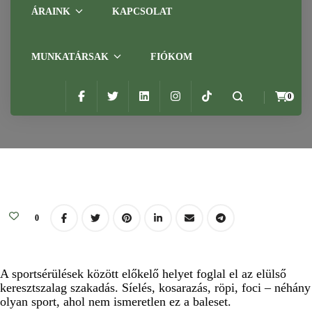
Elülső keresztszalag
ÁRAINK
KAPCSOLAT
szakadás
MUNKATÁRSAK
FIÓKOM
Admin
2024.07.10.
NO COMMENT
Home
Blog
fájdalomcsillapítás
térdfájdalom kezelése
0
Elülső keresztszalag szakadás
0
A sportsérülések között előkelő helyet foglal el az elülső
keresztszalag szakadás. Síelés, kosarazás, röpi, foci – néhány
olyan sport, ahol nem ismeretlen ez a baleset.