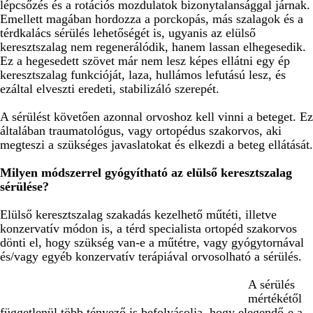
lépcsőzés és a rotációs mozdulatok bizonytalansággal járnak.
Emellett magában hordozza a porckopás, más szalagok és a
térdkalács sérülés lehetőségét is, ugyanis az elülső
keresztszalag nem regenerálódik, hanem lassan elhegesedik.
Ez a hegesedett szövet már nem lesz képes ellátni egy ép
keresztszalag funkcióját, laza, hullámos lefutású lesz, és
ezáltal elveszti eredeti, stabilizáló szerepét.
A sérülést követően azonnal orvoshoz kell vinni a beteget. Ez
általában traumatológus, vagy ortopédus szakorvos, aki
megteszi a szükséges javaslatokat és elkezdi a beteg ellátását.
Milyen módszerrel gyógyítható az elülső keresztszalag
sérülése?
Elülső keresztszalag szakadás kezelhető műtéti, illetve
konzervatív módon is, a térd specialista ortopéd szakorvos
dönti el, hogy szükség van-e a műtétre, vagy gyógytornával
és/vagy egyéb konzervatív terápiával orvosolható a sérülés.
A sérülés
mértékétől
függetlenül több tényező is befolyásolja, hogy elegendő-e a