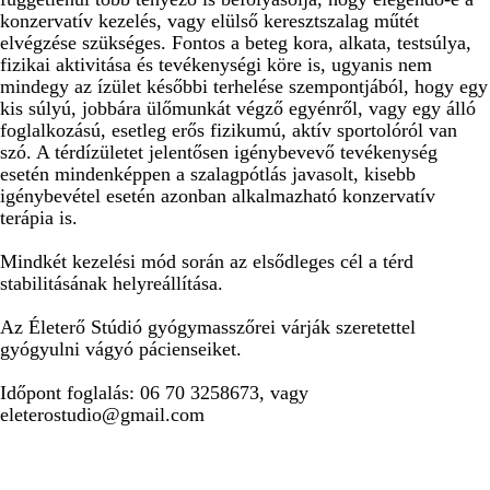
konzervatív kezelés, vagy elülső keresztszalag műtét
elvégzése szükséges. Fontos a beteg kora, alkata, testsúlya,
fizikai aktivitása és tevékenységi köre is, ugyanis nem
mindegy az ízület későbbi terhelése szempontjából, hogy egy
kis súlyú, jobbára ülőmunkát végző egyénről, vagy egy álló
foglalkozású, esetleg erős fizikumú, aktív sportolóról van
szó. A térdízületet jelentősen igénybevevő tevékenység
esetén mindenképpen a szalagpótlás javasolt, kisebb
igénybevétel esetén azonban alkalmazható konzervatív
terápia is.
Mindkét kezelési mód során az elsődleges cél a térd
stabilitásának helyreállítása.
Az Életerő Stúdió gyógymasszőrei várják szeretettel
gyógyulni vágyó pácienseiket.
Időpont foglalás: 06 70 3258673, vagy
eleterostudio@gmail.com