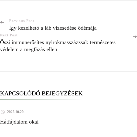
Previous Post
Így kezelhető a láb vizesedése ödémája
Next Post
Őszi immunerősítés nyirokmasszázzsal: természetes
védelem a megfázás ellen
KAPCSOLÓDÓ BEJEGYZÉSEK
2022.10.20.
Hátfájdalom okai