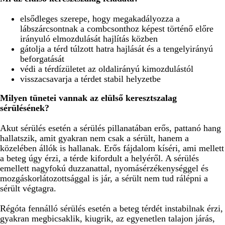
elsődleges szerepe, hogy megakadályozza a
lábszárcsontnak a combcsonthoz képest történő előre
irányuló elmozdulását hajlítás közben
gátolja a térd túlzott hatra hajlását és a tengelyirányú
beforgatását
védi a térdízületet az oldalirányú kimozdulástól
visszacsavarja a térdet stabil helyzetbe
Milyen tünetei vannak az elülső keresztszalag
sérülésének?
Akut sérülés esetén a sérülés pillanatában erős, pattanó hang
hallatszik, amit gyakran nem csak a sérült, hanem a
közelében állók is hallanak. Erős fájdalom kíséri, ami mellett
a beteg úgy érzi, a térde kifordult a helyéről. A sérülés
emellett nagyfokú duzzanattal, nyomásérzékenységgel és
mozgáskorlátozottsággal is jár, a sérült nem tud rálépni a
sérült végtagra.
Régóta fennálló sérülés esetén a beteg térdét instabilnak érzi,
gyakran megbicsaklik, kiugrik, az egyenetlen talajon járás,