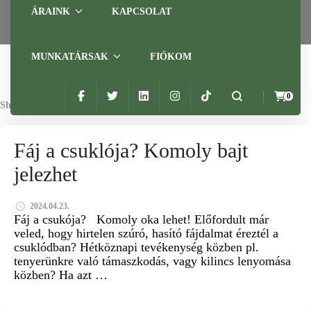
ÁRAINK
KAPCSOLAT
MUNKATÁRSAK
FIÓKOM
0
Showing: 1 RESULTS
GYÓGYMASSZÁZS
GYÓGYTORNA
Fáj a csuklója? Komoly bajt
ÍNHÜVELYGYULLADÁS
jelezhet
2024.04.23.
Fáj a csukója? Komoly oka lehet! Előfordult már
veled, hogy hirtelen szúró, hasító fájdalmat éreztél a
csuklódban? Hétköznapi tevékenység közben pl.
tenyerünkre való támaszkodás, vagy kilincs lenyomása
közben? Ha azt …