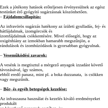
Ezek a jótékony hatások erőteljesen érvényesülnek az egész
testünket érő gyógyító sugárzásnak köszönhetően.
–
Fájdalomcsillapítás:
Az infravörös sugárzás hatékony az ízületi gyulladás, fej- és
hátfájdalmak, izomgörcsök és
izomfájdalmak csökkentésére. Mivel elősegíti, hogy az
oxigénhiány az izmokban hamarabb megszűnjön, a
rándulások és izomhúzódások is gyorsabban gyógyulnak.
–
Veseműködési zavarok:
A vesénk is megtisztul a mérgező anyagok izzadást követő
távozásával, így számos,
ebből eredő panasz, mint pl. a boka duzzanata, is csökken
vagy megszűnik.
–
Bőr- és egyéb betegségek kezelése:
Az infraszauna használat és kezelés kiváló eredményeket
produkált