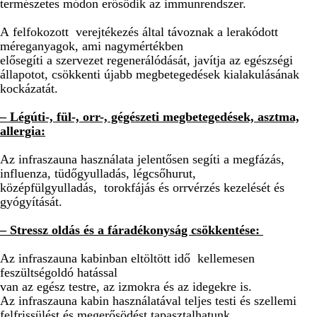
természetes módon erősödik az immunrendszer.
A felfokozott verejtékezés által távoznak a lerakódott
méreganyagok, ami nagymértékben
elősegíti a szervezet regenerálódását, javítja az egészségi
állapotot, csökkenti újabb megbetegedések kialakulásának
kockázatát.
– Légúti-, fül-, orr-, gégészeti megbetegedések, asztma,
allergia:
Az infraszauna használata jelentősen segíti a megfázás,
influenza, tüdőgyulladás, légcsőhurut,
középfülgyulladás, torokfájás és orrvérzés kezelését és
gyógyítását.
– Stressz oldás és a fáradékonyság csökkentése:
Az infraszauna kabinban eltöltött idő kellemesen
feszültségoldó hatással
van az egész testre, az izmokra és az idegekre is.
Az infraszauna kabin használatával teljes testi és szellemi
felfrissülést és megerősödést tapasztalhatunk.