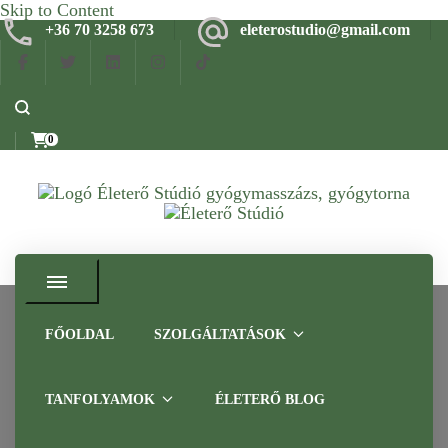
Skip to Content
+36 70 3258 673
eleterostudio@gmail.com
0
Gyógymasszázs, gyógytorna, frissítő masszázs Budapesten –
Életerő Stúdió
Tapasztalt szakemberrel
FŐOLDAL
SZOLGÁLTATÁSOK
KALMÁR MÁRIA GYÓGYMASSZŐR
RELAXÁCIÓ
TANFOLYAMOK
ÉLETERŐ BLOG
INFRASZAUNA