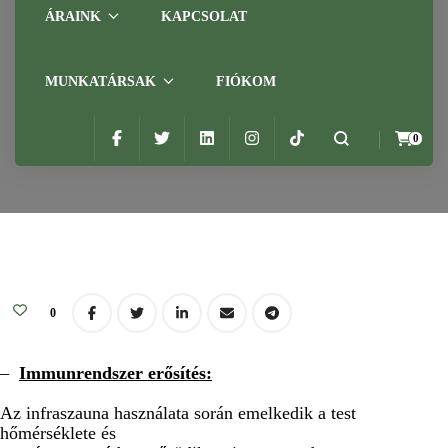
Az infraszauna
ÁRAINK
KAPCSOLAT
használatának előnyei
MUNKATÁRSAK
FIÓKOM
Admin
2018.02.14.
Home
Blog
Kalmár Mária gyógymasszőr
Az infraszauna
0
használatának előnyei
0
–
Immunrendszer erősítés:
Az infraszauna használata során emelkedik a test
hőmérséklete és