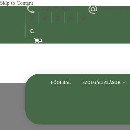
Skip to Content
+36 70 3258 673
eleterostudio
0
FŐOLDAL
SZOLGÁLTATÁSOK