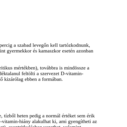
 percig a szabad levegőn kell tartózkodnunk,
amint gyermekkor és kamaszkor esetén azonban
itikus mértékben), továbbra is mindössze a
éktalanul feltölti a szervezet D-vitamin-
tő kizárólag ebben a formában.
, tízből heten pedig a normál értéket sem érik
-vitamin-hiány alakulhat ki, ami gyengítheti az
t), csontritkuláshoz vezethet, valamint