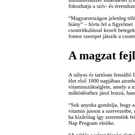
fokozhatja a szív- és érrends
“Magyarországon jelenleg több
hiány” – hívta fel a figyelme
csontritkulással kezelt beteg
fontos szerepet játszik a cson
A magzat fejl
A súlyos és tartósan fennálló
élet első 1000 napjában azon
vitaminszükséglete, amely a 
működéséhez járul hozzá, hane
“Sok anyuka gondolja, hogy a
vitamin jusson a szervezetbe, 
ha kizárólag így szeretnénk f
Nap Program elnöke.