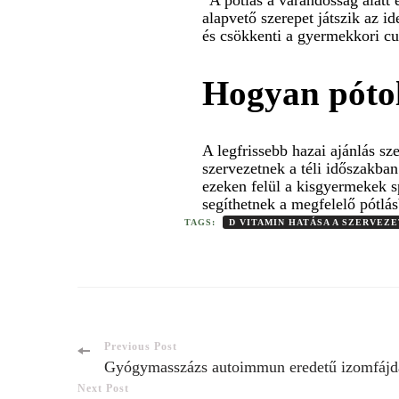
“A pótlás a várandósság alatt 
alapvető szerepet játszik az i
és csökkenti a gyermekkori cu
Hogyan pótol
A legfrissebb hazai ajánlás s
szervezetnek a téli időszakban
ezeken felül a kisgyermekek s
segíthetnek a megfelelő pótlá
TAGS:
D VITAMIN HATÁSA A SZERVEZ
Previous Post
Gyógymasszázs autoimmun eredetű izomfájda
Next Post