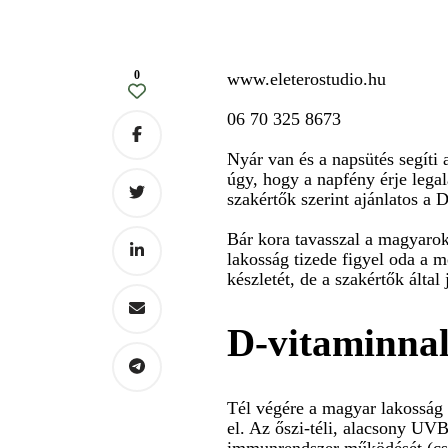
0
www.eleterostudio.hu
06 70 325 8673
Nyár van és a napsütés segíti 
úgy, hogy a napfény érje lega
szakértők szerint ajánlatos a 
Bár kora tavasszal a magyarok
lakosság tizede figyel oda a m
készletét, de a szakértők ált
D-vitaminnal 
Tél végére a magyar lakosság 
el. Az őszi-téli, alacsony UVB
immunrendszer működését (csök