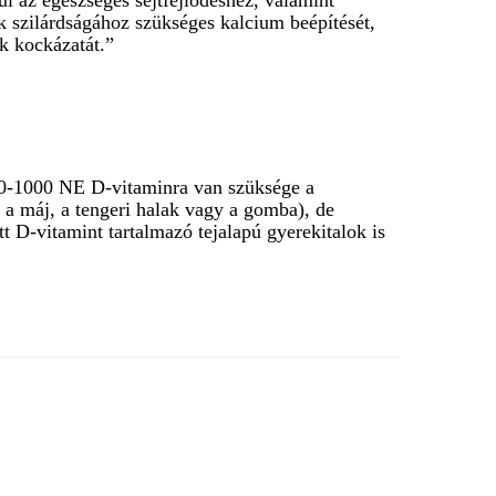
ul az egészséges sejtfejlődéshez, valamint
ok szilárdságához szükséges kalcium beépítését,
k kockázatát.”
600-1000 NE D-vitaminra van szüksége a
, a máj, a tengeri halak vagy a gomba), de
t D-vitamint tartalmazó tejalapú gyerekitalok is