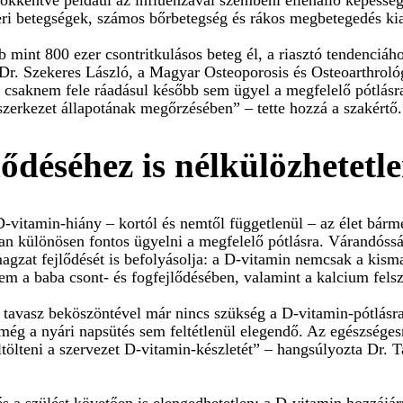
zeri betegségek, számos bőrbetegség és rákos megbetegedés ki
 mint 800 ezer csontritkulásos beteg él, a riasztó tendenciá
t Dr. Szekeres László, a Magyar Osteoporosis és Osteoarthro
ek csaknem fele ráadásul később sem ügyel a megfelelő pótlásr
tszerkezet állapotának megőrzésében” – tette hozzá a szakértő.
ődéséhez is nélkülözhetetl
 D-vitamin-hiány – kortól és nemtől függetlenül – az élet bá
ban különösen fontos ügyelni a megfelelő pótlásra. Várandós
magzat fejlődését is befolyásolja: a D-vitamin nemcsak a k
m a baba csont- és fogfejlődésében, valamint a kalcium felszí
 tavasz beköszöntével már nincs szükség a D-vitamin-pótlásr
még a nyári napsütés sem feltétlenül elegendő. Az egészségesn
eltölteni a szervezet D-vitamin-készletét” – hangsúlyozta Dr.