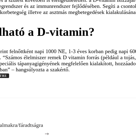
és a szülést követően is elengedhetetlen: a D-vitamin hozzájár
degrendszer és az immunrendszer fejlődésében. Segíti a csont
korbetegség illetve az asztmás megbetegedések kialakulásána
ható a D-vitamin?
zerint felnőttként napi 1000 NE, 1-3 éves korban pedig napi 
. “Számos élelmiszer remek D vitamin forrás (például a tojás
peciális tápanyagigényének megfelelően kialakított, hozzáadot
sban” – hangsúlyozta a szakértő.
ETRE
lmakra/fáradtságra