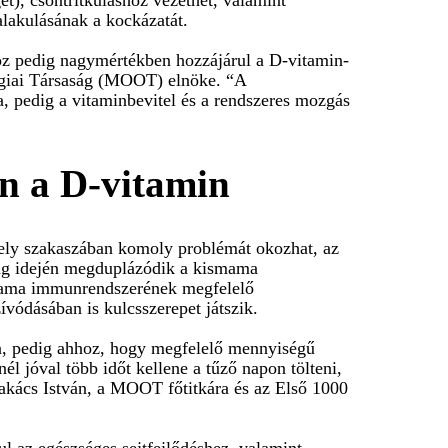
alakulásának a kockázatát.
hoz pedig nagymértékben hozzájárul a D-vitamin-
lógiai Társaság (MOOT) elnöke. “A
a, pedig a vitaminbevitel és a rendszeres mozgás
en a D-vitamin
rmely szakaszában komoly problémát okozhat, az
ság idején megduplázódik a kismama
ismama immunrendszerének megfelelő
vódásában is kulcsszerepet játszik.
a, pedig ahhoz, hogy megfelelő mennyiségű
él jóval több időt kellene a tűző napon tölteni,
 Takács István, a MOOT főtitkára és az Első 1000