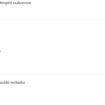
Ortopéd szakorvost
s
szoldó technika