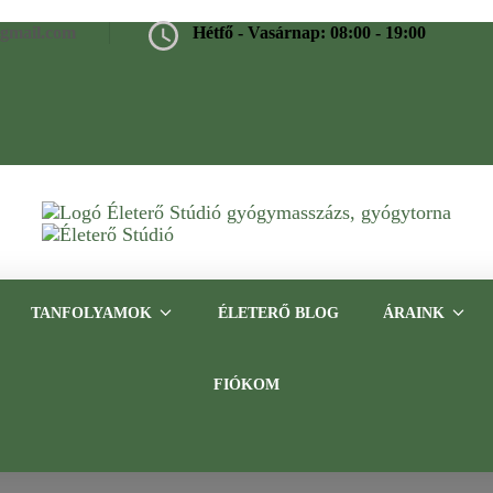
@gmail.com
Hétfő - Vasárnap: 08:00 - 19:00
Életerő Stúdió
Gyógymasszázs, gyógytorna, frissítő masszázs Budapesten – Tap
TANFOLYAMOK
ÉLETERŐ BLOG
ÁRAINK
FIÓKOM