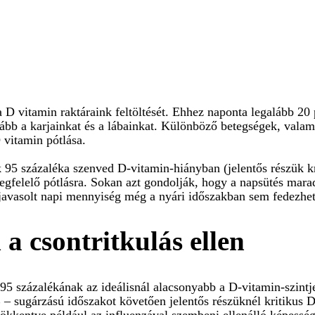
a D vitamin raktáraink feltöltését. Ehhez naponta legalább 20
lább a karjainkat és a lábainkat. Különböző betegségek, val
D vitamin pótlása.
 95 százaléka szenved D-vitamin-hiányban (jelentős részük kr
egfelelő pótlásra. Sokan azt gondolják, hogy a napsütés marad
al javasolt napi mennyiség még a nyári időszakban sem fedezhe
a csontritkulás ellen
95 százalékának az ideálisnál alacsonyabb a D-vitamin-szintje
 – sugárzású időszakot követően jelentős részüknél kritikus D
kentve például az influenzával szembeni ellenálló képessége