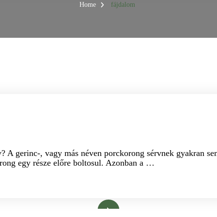
Home
fájdalom
ROBLÉMÁKRA
KALMÁR MÁRIA GYÓGYMASSZŐR
rv? A gerinc-, vagy más néven porckorong sérvnek gyakran se
orong egy része előre boltosul. Azonban a …
Bővebben