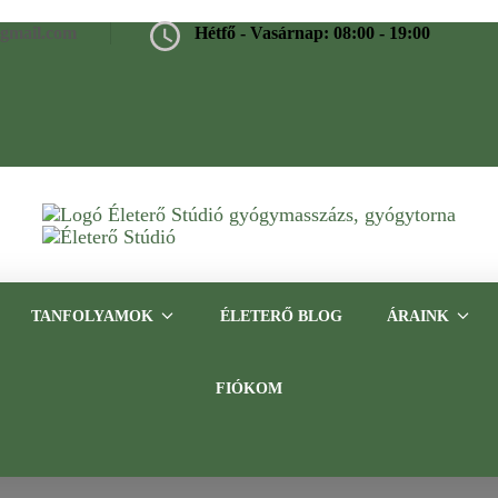
@gmail.com
Hétfő - Vasárnap: 08:00 - 19:00
Életerő Stúdió
Gyógymasszázs, gyógytorna, frissítő masszázs Budapesten – Tap
TANFOLYAMOK
ÉLETERŐ BLOG
ÁRAINK
FIÓKOM
fájdalom