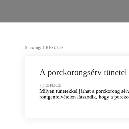
Showing: 1 RESULTS
GYÓGYTORNA
GYÓGYMASSZÁZS GERINC P
A porckorongsérv tünetei
2018.06.23.
Milyen tünetekkel járhat a porckorong sé
röntgenfelvételen látszódik, hogy a porck