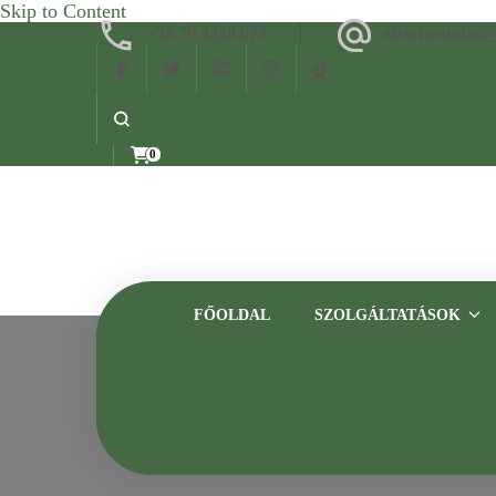
Skip to Content
+36 70 3258 673
eleterostudio
0
FŐOLDAL
SZOLGÁLTATÁSOK