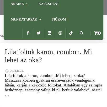
ÁRAINK
KAPCSOLAT
MUNKATÁRSAK
FIÓKOM
0
Showing: 1 RESULTS
KALMÁR MÁRIA GYÓGYMASSZŐR
TROMBÓZIS VESZÉLY
Lila foltok karon, combon. Mi
lehet az oka?
2024.11.25.
Lila foltok a karon, combon. Mi lehet az oka?
Masszázs közben gyakran észrevesszük vendégeink
lábán, karján a kék-zöld foltokat. Általában egy szimpla
hétköznapi esemény váltja ki pl. beütik valahová, asztal
…