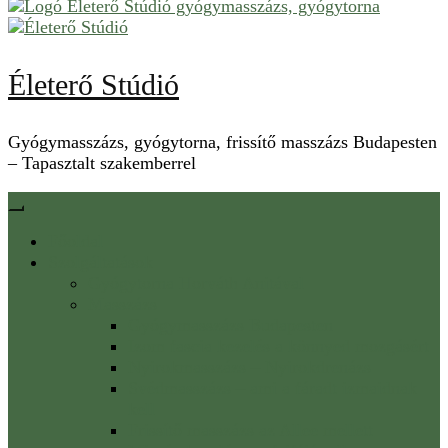
Életerő Stúdió
Gyógymasszázs, gyógytorna, frissítő masszázs Budapesten
– Tapasztalt szakemberrel
Főoldal
Szolgáltatások
Gyógytorna Horváth Anitával
Masszázs
Gyógymasszázs Budapesten
Izom fascia kezelés a könnyed mozgásért
Nyirokmasszázs – Nyirokdrenázs
Svédmasszázs – ami a fáradt izmaidnak
kell
Frissítő masszázs az Allee mellett