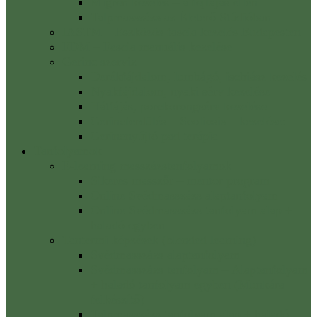
Migrén kezelés – a fejfájás ellen
Talpmasszázs az Életerő Stúdióban
IASTM – Eszközös fascia kezelés Budapesten
FDM – Fascia manuális kezelése
Gerinc szerviz
Derékfájdalom, lumbágó, ischiász kezelés
Nyakfájdalom, nyaki sérv kezelése
Hátfájás, porckorongsérv kezelése
Gerincferdülés – Scoliosis – kezelése:
Gerincnyújtó pad terápia
Tanfolyamok
E-learning masszázstanfolyamok
Sikeres masszőr – mentor program
Online Svédmasszázs alaptanfolyam
Online Svédmasszázs tanfolyam alap +
haladó egyben
Tantermi képzések (blended learning)
Svédmasszázs alaptanfolyam
Svédmasszázs tanfolyam – Alaptanfolyam
+ haladó tanfolyam egyben (Munkára
felkészítő)
Talpmasszázs tanfolyam alap + haladó