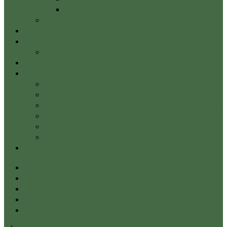
Hátmasszázs tanfolyam-profi technikák
Tanfolyami naptár – Életerő Stúdió
Életerő blog
Áraink
Népszerű ajánlataink
Kapcsolat
Munkatársak
Kalmár Mária
Horváth Anita gyógytornász
Molnár Orsolya gyógymasszőr nyirokterapeuta
Tóth Máté gyógytornász és gyógymasszőr
Kondor Marcell masszőr
Kecskés Dóra gyógymasszőr
Fiókom