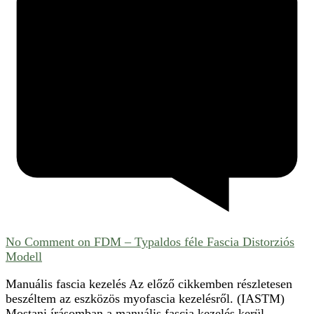
No Comment
on FDM – Typaldos féle Fascia Distorziós
Modell
Manuális fascia kezelés Az előző cikkemben részletesen
beszéltem az eszközös myofascia kezelésről. (IASTM)
Mostani írásomban a manuális fascia kezelés kerül