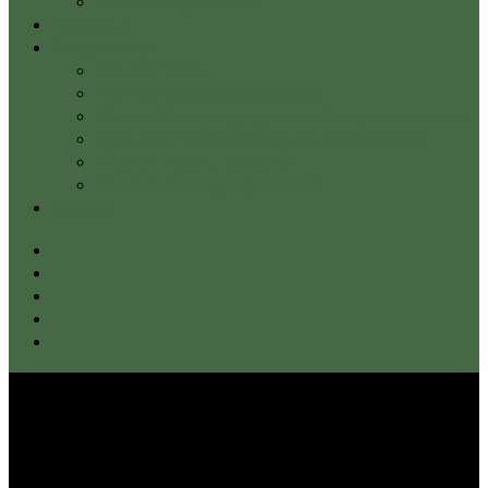
Népszerű ajánlataink
Kapcsolat
Munkatársak
Kalmár Mária
Horváth Anita gyógytornász
Molnár Orsolya gyógymasszőr nyirokterapeuta
Tóth Máté gyógytornász és gyógymasszőr
Kondor Marcell masszőr
Kecskés Dóra gyógymasszőr
Fiókom