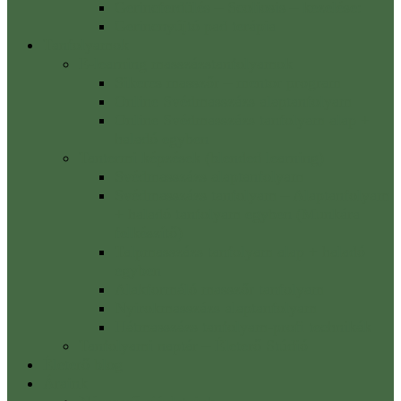
Gerincferdülés – Scoliosis – kezelése:
Gerincnyújtó pad terápia
Tanfolyamok
E-learning masszázstanfolyamok
Sikeres masszőr – mentor program
Online Svédmasszázs alaptanfolyam
Online Svédmasszázs tanfolyam alap +
haladó egyben
Tantermi képzések (blended learning)
Svédmasszázs alaptanfolyam
Svédmasszázs tanfolyam – Alaptanfolyam
+ haladó tanfolyam egyben (Munkára
felkészítő)
Talpmasszázs tanfolyam alap + haladó
egyben
Alakformáló masszőr tanfolyam
Nyirokmasszázs alaptanfolyam
Hátmasszázs tanfolyam-profi technikák
Tanfolyami naptár – Életerő Stúdió
Életerő blog
Áraink