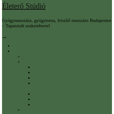
Életerő Stúdió
Gyógymasszázs, gyógytorna, frissítő masszázs Budapesten
– Tapasztalt szakemberrel
Főoldal
Szolgáltatások
Gyógytorna Horváth Anitával
Masszázs
Gyógymasszázs Budapesten
Izom fascia kezelés a könnyed mozgásért
Nyirokmasszázs – Nyirokdrenázs
Svédmasszázs – ami a fáradt izmaidnak
kell
Frissítő masszázs az Allee mellett
Migrén kezelés – a fejfájás ellen
Talpmasszázs az Életerő Stúdióban
IASTM – Eszközös fascia kezelés Budapesten