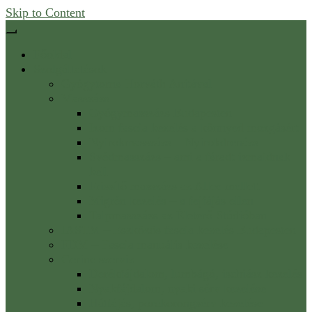
Skip to Content
Főoldal
Szolgáltatások
Gyógytorna Horváth Anitával
Masszázs
Gyógymasszázs Budapesten
Izom fascia kezelés a könnyed mozgásért
Nyirokmasszázs – Nyirokdrenázs
Svédmasszázs – ami a fáradt izmaidnak
kell
Frissítő masszázs az Allee mellett
Migrén kezelés – a fejfájás ellen
Talpmasszázs az Életerő Stúdióban
IASTM – Eszközös fascia kezelés Budapesten
FDM – Fascia manuális kezelése
Gerinc szerviz
Derékfájdalom, lumbágó, ischiász kezelés
Nyakfájdalom, nyaki sérv kezelése
Hátfájás, porckorongsérv kezelése