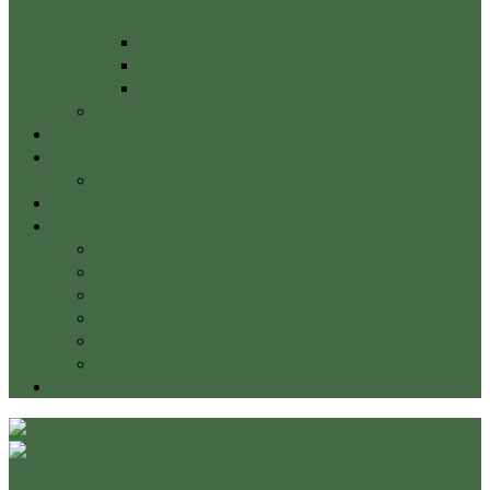
egyben
Alakformáló masszőr tanfolyam
Nyirokmasszázs alaptanfolyam
Hátmasszázs tanfolyam-profi technikák
Tanfolyami naptár – Életerő Stúdió
Életerő blog
Áraink
Népszerű ajánlataink
Kapcsolat
Munkatársak
Kalmár Mária
Horváth Anita gyógytornász
Molnár Orsolya gyógymasszőr nyirokterapeuta
Tóth Máté gyógytornász és gyógymasszőr
Kondor Marcell masszőr
Kecskés Dóra gyógymasszőr
Fiókom