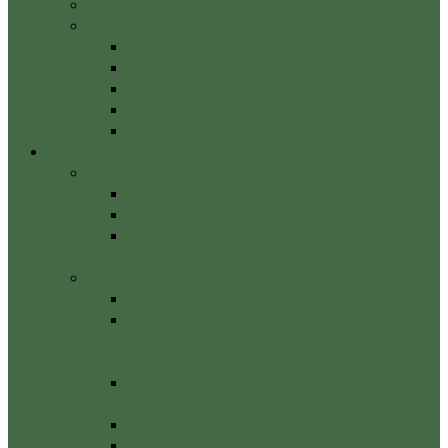
FDM – Fascia manuális kezelése
Gerinc szerviz
Derékfájdalom, lumbágó, ischiász kezelés
Nyakfájdalom, nyaki sérv kezelése
Hátfájás, porckorongsérv kezelése
Gerincferdülés – Scoliosis – kezelése:
Gerincnyújtó pad terápia
Tanfolyamok
E-learning masszázstanfolyamok
Sikeres masszőr – mentor program
Online Svédmasszázs alaptanfolyam
Online Svédmasszázs tanfolyam alap +
haladó egyben
Tantermi képzések (blended learning)
Svédmasszázs alaptanfolyam
Svédmasszázs tanfolyam – Alaptanfolyam
+ haladó tanfolyam egyben (Munkára
felkészítő)
Talpmasszázs tanfolyam alap + haladó
egyben
Alakformáló masszőr tanfolyam
Nyirokmasszázs alaptanfolyam