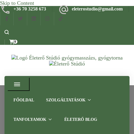
Skip to Content
+36 70 3258 673
eleterostudio@gmail.com
0
Gyógymasszázs, gyógytorna, frissítő masszázs Budapesten –
Életerő Stúdió
Tapasztalt szakemberrel
FŐOLDAL
SZOLGÁLTATÁSOK
nyaralás
TANFOLYAMOK
ÉLETERŐ BLOG
Home
nyaralás