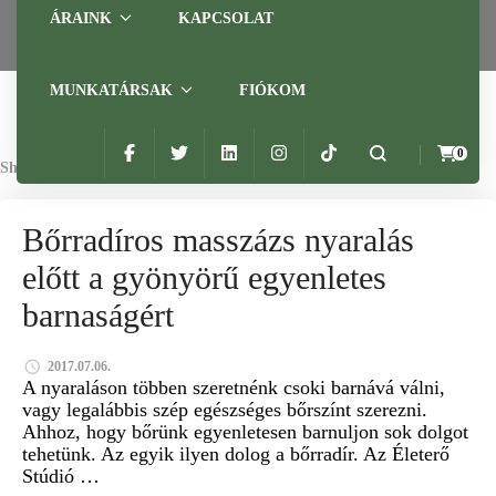
ÁRAINK
KAPCSOLAT
MUNKATÁRSAK
FIÓKOM
0
Showing: 1 RESULTS
ÉLETERŐ STÚDIÓ
KALMÁR MÁRIA GYÓGYMASSZŐR
Bőrradíros masszázs nyaralás
BŐRRADÍR
előtt a gyönyörű egyenletes
barnaságért
2017.07.06.
A nyaraláson többen szeretnénk csoki barnává válni,
vagy legalábbis szép egészséges bőrszínt szerezni.
Ahhoz, hogy bőrünk egyenletesen barnuljon sok dolgot
tehetünk. Az egyik ilyen dolog a bőrradír. Az Életerő
Stúdió …