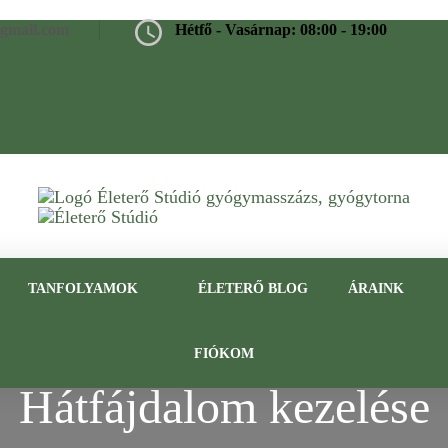
@gmail.com
Hétfő - Vasárnap: 08:00 - 19:00
Életerő Stúdió
Gyógymasszázs, gyógytorna, frissítő masszázs Budapesten – Tap
TANFOLYAMOK
ÉLETERŐ BLOG
ÁRAINK
FIÓKOM
Hátfájdalom kezelése