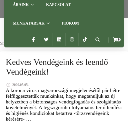
ÁRAINK
KAPCSOLAT
MUNKATÁRSAK
FIÓKOM
0
Showing: 1 RESULTS
GYÓGYMASSZÁZS
Kedves Vendégeink és leendő
Vendégeink!
2020.05.05.
A korona vírus magyarországi megjelenésétől pár hétre
felfüggesztettük munkánkat, hogy megtanuljuk az új
helyzetben a biztonságos vendégfogadás és szolgáltatás
követelményét. A legszigorúbb folyamatos fertőtlenítési
és higiénés kondiciokat betartva -törzsvendégeink
kérésére- …