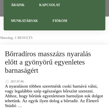
ÁRAINK
KAPCSOLAT
MUNKATÁRSAK
FIÓKOM
Showing: 1 RESULTS
ÉLETERŐ STÚDIÓ
KALMÁR MÁRIA GYÓGYMASSZŐR
Bőrradíros masszázs nyaralás
BŐRRADÍR
előtt a gyönyörű egyenletes
barnaságért
2017.07.06.
A nyaraláson többen szeretnénk csoki barnává válni,
vagy legalábbis szép egészséges bőrszínt szerezni.
Ahhoz, hogy bőrünk egyenletesen barnuljon sok dolgot
tehetünk. Az egyik ilyen dolog a bőrradír. Az Életerő
Stúdió …