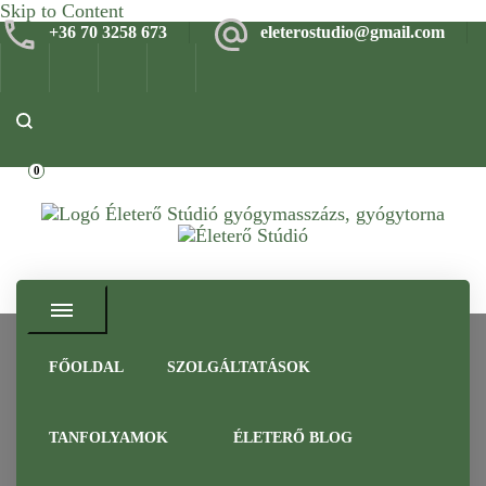
Skip to Content
+36 70 3258 673
eleterostudio@gmail.com
0
Gyógymasszázs, gyógytorna, frissítő masszázs Budapesten –
Életerő Stúdió
Tapasztalt szakemberrel
FŐOLDAL
SZOLGÁLTATÁSOK
bőrradír
TANFOLYAMOK
ÉLETERŐ BLOG
Home
bőrradír