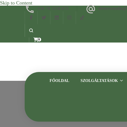
Skip to Content
+36 70 3258 673
eleterostudio
0
FŐOLDAL
SZOLGÁLTATÁSOK