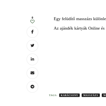
0
Egy felüdítő masszázs különle
Az ajándék kártyák Online és 
TAGS:
KARÁCSONY
MASSZÁZS
M