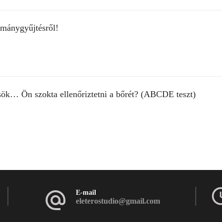
ománygyűjtésről!
ök… Ön szokta ellenőriztetni a bőrét? (ABCDE teszt)
E-mail
eleterostudio@gmail.com