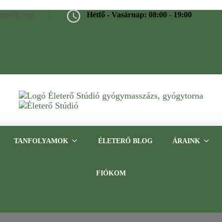
@gmail.com
Hétfő - Vasárnap: 08:00 - 19:00
Életerő Stúdió
Gyógymasszázs, gyógytorna, frissítő masszázs Budapesten – Tap
TANFOLYAMOK
ÉLETERŐ BLOG
ÁRAINK
FIÓKOM