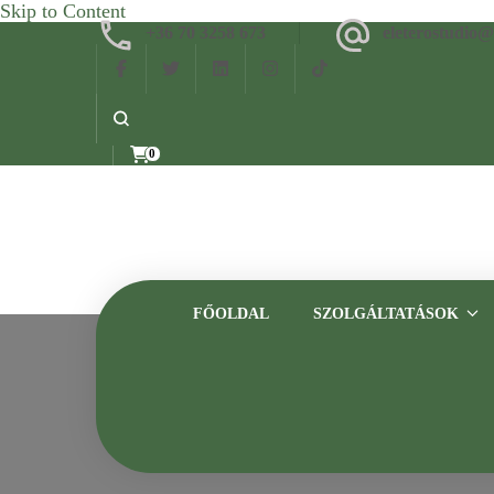
Skip to Content
+36 70 3258 673
eleterostudio
0
FŐOLDAL
SZOLGÁLTATÁSOK