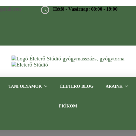
@gmail.com
Hétfő - Vasárnap: 08:00 - 19:00
Életerő Stúdió
Gyógymasszázs, gyógytorna, frissítő masszázs Budapesten – Tap
TANFOLYAMOK
ÉLETERŐ BLOG
ÁRAINK
FIÓKOM
Uncategorized