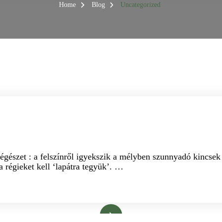
Home
Blog
Uncategorized
észet : a felszínről igyekszik a mélyben szunnyadó kincsek 
 régieket kell ‘lapátra tegyük’. …
Bővebben