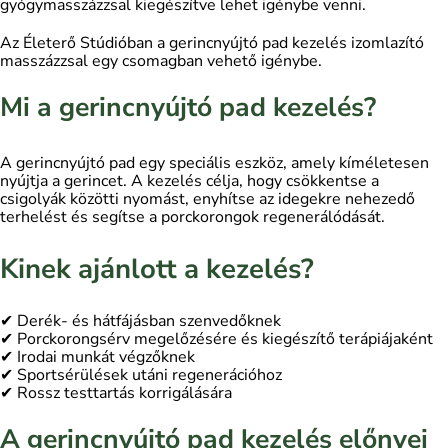
gyógymasszázzsal kiegészítve lehet igénybe venni.
Az Életerő Stúdióban a gerincnyújtó pad kezelés izomlazító
masszázzsal egy csomagban vehető igénybe.
Mi a gerincnyújtó pad kezelés?
A gerincnyújtó pad egy speciális eszköz, amely kíméletesen
nyújtja a gerincet. A kezelés célja, hogy csökkentse a
csigolyák közötti nyomást, enyhítse az idegekre nehezedő
terhelést és segítse a porckorongok regenerálódását.
Kinek ajánlott a kezelés?
✔ Derék- és hátfájásban szenvedőknek
✔ Porckorongsérv megelőzésére és kiegészítő terápiájaként
✔ Irodai munkát végzőknek
✔ Sportsérülések utáni regenerációhoz
✔ Rossz testtartás korrigálására
A gerincnyújtó pad kezelés előnyei