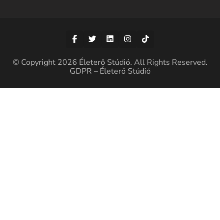
© Copyright 2026
Életerő Stúdió
. All Rights Reserved.
GDPR – Életerő Stúdió