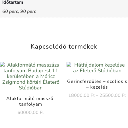
Időtartam
60 perc, 90 perc
Kapcsolódó termékek
Gerincferdülés – scoliosis
– kezelés
18000,00
Ft
–
25500,00
Ft
Alakformáló masszőr
tanfolyam
60000,00
Ft