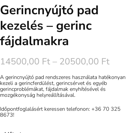
Gerincnyújtó pad
kezelés – gerinc
fájdalmakra
14500,00
Ft
–
20500,00
Ft
A gerincnyújtó pad rendszeres használata hatékonyan
kezeli a gerincferdülést, gerincsérvet és egyéb
gerincproblémákat, fájdalmak enyhítésével és
mozgékonyság helyreállításával.
Időpontfoglalásért keressen telefonon: +36 70 325
8673!