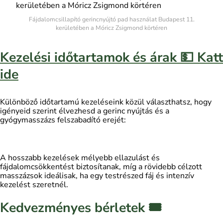
Fájdalomcsillapító gerincnyújtó pad használat Budapest 11.
kerületében a Móricz Zsigmond körtéren
Kezelési időtartamok és árak 💵 Katt
ide
Különböző időtartamú kezeléseink közül választhatsz, hogy
igényeid szerint élvezhesd a gerinc nyújtás és a
gyógymasszázs felszabadító erejét:
A hosszabb kezelések mélyebb ellazulást és
fájdalomcsökkentést biztosítanak, míg a rövidebb célzott
masszázsok ideálisak, ha egy testrészed fáj és intenzív
kezelést szeretnél.
Kedvezményes bérletek
🎟️