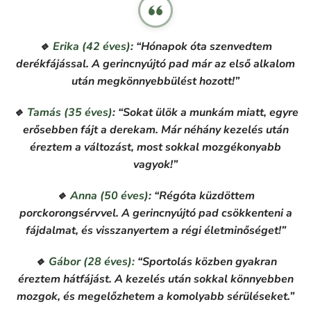
🔹
Erika (42 éves)
:
“Hónapok óta szenvedtem
derékfájással. A gerincnyújtó pad már az első alkalom
után megkönnyebbülést hozott!”
🔹
Tamás (35 éves)
:
“Sokat ülök a munkám miatt, egyre
erősebben fájt a derekam. Már néhány kezelés után
éreztem a változást, most sokkal mozgékonyabb
vagyok!”
🔹
Anna (50 éves)
:
“Régóta küzdöttem
porckorongsérvvel. A gerincnyújtó pad csökkenteni a
fájdalmat, és visszanyertem a régi életminőséget!”
🔹
Gábor (28 éves):
“Sportolás közben gyakran
éreztem hátfájást. A kezelés után sokkal könnyebben
mozgok, és megelőzhetem a komolyabb sérüléseket.”