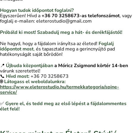
Hogyan tudok időpontot foglalni?
Egyszerűen! Hívd a
+36 70 3258673-as telefonszámot
, vagy
foglalj e-mailen: eleterostudio@gmail.com
Próbáld ki most! Szabadulj meg a hát- és derékfájástól!
Ne hagyd, hogy a fájdalom irányítsa az életed!
Foglalj
időpontot most
,
és tapasztald meg a gerincnyújtó pad
hatékonyságát saját bőrödön!
📍
Újbuda központjában
a Móricz Zsigmond körtér 14-ben
várunk szeretettel!
📞
Hívd most:
+36 70 3258673
🌐
Látogass el weboldalunkra:
https://www.eleterostudio.hu/termekkategoria/spine-
service/
✅
Gyere el, és tedd meg az első lépést a fájdalommentes
élet felé!