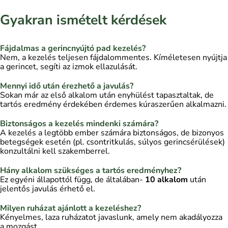
Gyakran ismételt kérdések
Fájdalmas a gerincnyújtó pad kezelés?
Nem, a kezelés teljesen fájdalommentes. Kíméletesen nyújtja
a gerincet, segíti az izmok ellazulását.
Mennyi idő után érezhető a javulás?
Sokan már az első alkalom után enyhülést tapasztaltak, de
tartós eredmény érdekében érdemes kúraszerűen alkalmazni.
Biztonságos a kezelés mindenki számára?
A kezelés a legtöbb ember számára biztonságos, de bizonyos
betegségek esetén (pl. csontritkulás, súlyos gerincsérülések)
konzultálni kell szakemberrel.
Hány alkalom szükséges a tartós eredményhez?
Ez egyéni állapottól függ, de általában-
10 alkalom
után
jelentős javulás érhető el.
Milyen ruházat ajánlott a kezeléshez?
Kényelmes, laza ruházatot javaslunk, amely nem akadályozza
a mozgást.