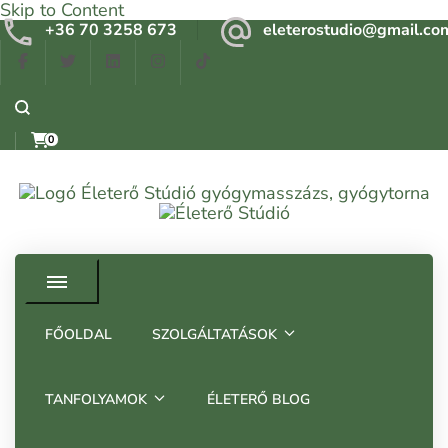
Skip to Content
+36 70 3258 673
eleterostudio@gmail.co
0
Gyógymasszázs, gyógytorna, frissítő masszázs Budapesten –
Életerő Stúdió
Tapasztalt szakemberrel
FŐOLDAL
SZOLGÁLTATÁSOK
TANFOLYAMOK
ÉLETERŐ BLOG