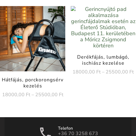
Derékfájás, lumbágó,
ischiász kezelése
18000,00
Ft
–
25500,00
Ft
Hátfájás, porckorongsérv
kezelés
18000,00
Ft
–
25500,00
Ft
Telefon
+36 70 3258 673