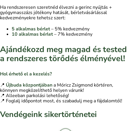
Ha rendszeresen szeretnéd élvezni a gerinc nyújtás +
gyógymasszázs jótékony hatását, bérletvásárlással
kedvezményekre tehetsz szert:
5 alkalmas bérlet
– 5% kedvezmény
10 alkalmas bérlet
– 7% kedvezmény
Ajándékozd meg magad és tested
a rendszeres törődés élményével!
Hol érhető el a kezelés?
📍
Újbuda központjában
a Móricz Zsigmond körtéren,
könnyen megközelíthető helyen várunk!
📍 Alleeban parkolási lehetőség!
📍 Foglalj időpontot most, és szabadulj meg a fájdalomtól!
Vendégeink sikertörténetei