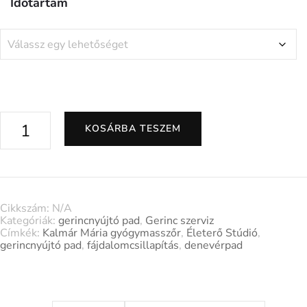
Időtartam
KOSÁRBA TESZEM
Cikkszám:
N/A
Kategóriák:
gerincnyújtó pad
,
Gerinc szerviz
Címkék:
Kalmár Mária gyógymasszőr
,
Életerő Stúdió
,
gerincnyújtó pad
,
fájdalomcsillapítás
,
denevérpad