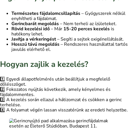
Természetes fájdalomcsillapítás
– Gyógyszerek nélkül
enyhítheti a fájdalmat.
Gerincbarát megoldás
– Nem terheli az ízületeket.
Rövid kezelési idő
– Már
15-20 perces kezelés
is
hatékony lehet.
Javítja a vérkeringést
– Segíti a sejtek oxigénellátását.
Hosszú távú megoldás
– Rendszeres használattal tartós
javulás elérhető el.
Hogyan zajlik a kezelés?
1️⃣ Egyedi állapotfelmérés után beállítjuk a megfelelő
dőlésszöget.
2️⃣ Fokozatos nyújtás következik, amely kényelmes és
fájdalommentes.
3️⃣ A kezelés során ellazul a hátizomzat és csökken a gerinc
terhelése.
4️⃣ A folyamat végén lassan visszatérünk az eredeti helyzetbe.