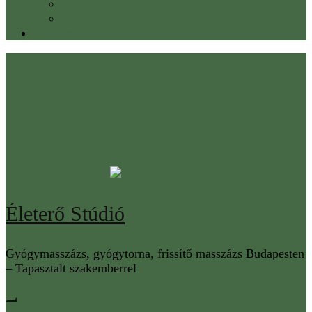
Kondor Marcell masszőr
Kecskés Dóra gyógymasszőr
Fiókom
Életerő Stúdió
Gyógymasszázs, gyógytorna, frissítő masszázs Budapesten
– Tapasztalt szakemberrel