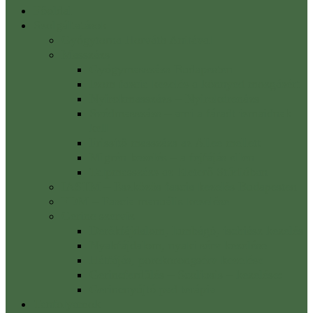
Főoldal
Szolgáltatások
Gyógytorna Horváth Anitával
Masszázs
Gyógymasszázs Budapesten
Izom fascia kezelés a könnyed mozgásért
Nyirokmasszázs – Nyirokdrenázs
Svédmasszázs – ami a fáradt izmaidnak
kell
Frissítő masszázs az Allee mellett
Migrén kezelés – a fejfájás ellen
Talpmasszázs az Életerő Stúdióban
IASTM – Eszközös fascia kezelés Budapesten
FDM – Fascia manuális kezelése
Gerinc szerviz
Derékfájdalom, lumbágó, ischiász kezelés
Nyakfájdalom, nyaki sérv kezelése
Hátfájás, porckorongsérv kezelése
Gerincferdülés – Scoliosis – kezelése:
Gerincnyújtó pad terápia
Tanfolyamok