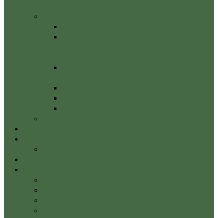
haladó egyben
Tantermi képzések (blended learning)
Svédmasszázs alaptanfolyam
Svédmasszázs tanfolyam – Alaptanfolyam
+ haladó tanfolyam egyben (Munkára
felkészítő)
Talpmasszázs tanfolyam alap + haladó
egyben
Alakformáló masszőr tanfolyam
Nyirokmasszázs alaptanfolyam
Hátmasszázs tanfolyam-profi technikák
Tanfolyami naptár – Életerő Stúdió
Életerő blog
Áraink
Népszerű ajánlataink
Kapcsolat
Munkatársak
Kalmár Mária
Horváth Anita gyógytornász
Molnár Orsolya gyógymasszőr nyirokterapeuta
Tóth Máté gyógytornász és gyógymasszőr