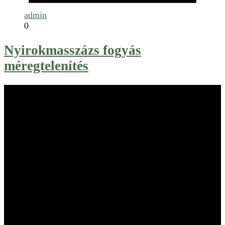
admin
0
Nyirokmasszázs fogyás
méregtelenítés