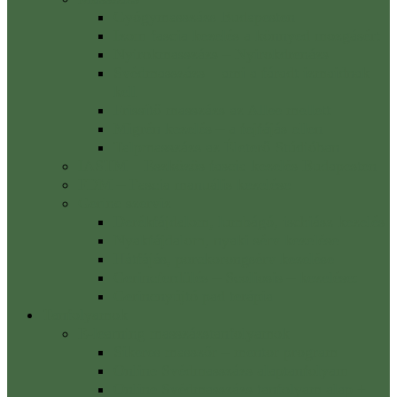
Gyógymasszázs Budapesten
Izom fascia kezelés a könnyed mozgásért
Nyirokmasszázs – Nyirokdrenázs
Svédmasszázs – ami a fáradt izmaidnak
kell
Frissítő masszázs az Allee mellett
Migrén kezelés – a fejfájás ellen
Talpmasszázs az Életerő Stúdióban
IASTM – Eszközös fascia kezelés Budapesten
FDM – Fascia manuális kezelése
Gerinc szerviz
Derékfájdalom, lumbágó, ischiász kezelés
Nyakfájdalom, nyaki sérv kezelése
Hátfájás, porckorongsérv kezelése
Gerincferdülés – Scoliosis – kezelése:
Gerincnyújtó pad terápia
Tanfolyamok
E-learning masszázstanfolyamok
Sikeres masszőr – mentor program
Online Svédmasszázs alaptanfolyam
Online Svédmasszázs tanfolyam alap +