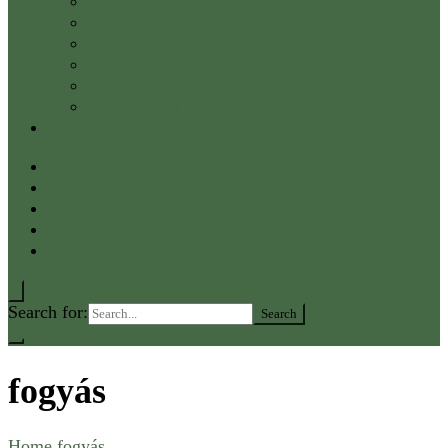
Kalmár Mária
Horváth Anita gyógytornász
Molnár Orsolya gyógymasszőr nyirokterapeuta
Tóth Máté gyógytornász és gyógymasszőr
Kondor Marcell masszőr
Kecskés Dóra gyógymasszőr
Fiókom
Search for:
fogyás
Home
fogyás