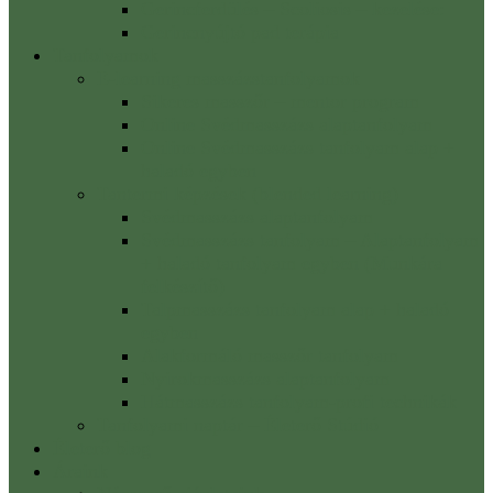
Gerincferdülés – Scoliosis – kezelése:
Gerincnyújtó pad terápia
Tanfolyamok
E-learning masszázstanfolyamok
Sikeres masszőr – mentor program
Online Svédmasszázs alaptanfolyam
Online Svédmasszázs tanfolyam alap +
haladó egyben
Tantermi képzések (blended learning)
Svédmasszázs alaptanfolyam
Svédmasszázs tanfolyam – Alaptanfolyam
+ haladó tanfolyam egyben (Munkára
felkészítő)
Talpmasszázs tanfolyam alap + haladó
egyben
Alakformáló masszőr tanfolyam
Nyirokmasszázs alaptanfolyam
Hátmasszázs tanfolyam-profi technikák
Tanfolyami naptár – Életerő Stúdió
Életerő blog
Áraink