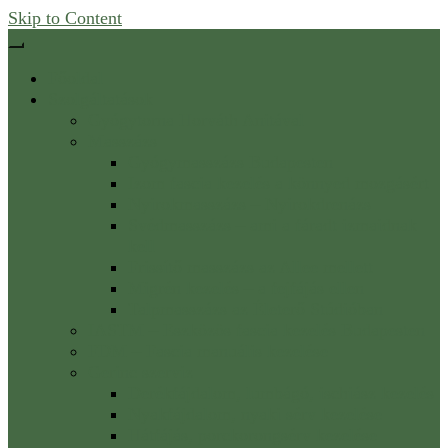
Skip to Content
Főoldal
Szolgáltatások
Gyógytorna Horváth Anitával
Masszázs
Gyógymasszázs Budapesten
Izom fascia kezelés a könnyed mozgásért
Nyirokmasszázs – Nyirokdrenázs
Svédmasszázs – ami a fáradt izmaidnak
kell
Frissítő masszázs az Allee mellett
Migrén kezelés – a fejfájás ellen
Talpmasszázs az Életerő Stúdióban
IASTM – Eszközös fascia kezelés Budapesten
FDM – Fascia manuális kezelése
Gerinc szerviz
Derékfájdalom, lumbágó, ischiász kezelés
Nyakfájdalom, nyaki sérv kezelése
Hátfájás, porckorongsérv kezelése