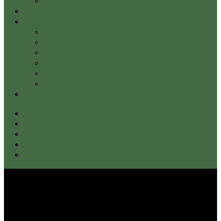
Népszerű ajánlataink
Kapcsolat
Munkatársak
Kalmár Mária
Horváth Anita gyógytornász
Molnár Orsolya gyógymasszőr nyirokterapeuta
Tóth Máté gyógytornász és gyógymasszőr
Kondor Marcell masszőr
Kecskés Dóra gyógymasszőr
Fiókom