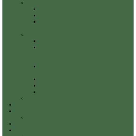
E-learning masszázstanfolyamok
Sikeres masszőr – mentor program
Online Svédmasszázs alaptanfolyam
Online Svédmasszázs tanfolyam alap +
haladó egyben
Tantermi képzések (blended learning)
Svédmasszázs alaptanfolyam
Svédmasszázs tanfolyam – Alaptanfolyam
+ haladó tanfolyam egyben (Munkára
felkészítő)
Talpmasszázs tanfolyam alap + haladó
egyben
Alakformáló masszőr tanfolyam
Nyirokmasszázs alaptanfolyam
Hátmasszázs tanfolyam-profi technikák
Tanfolyami naptár – Életerő Stúdió
Életerő blog
Áraink
Népszerű ajánlataink
Kapcsolat
Munkatársak