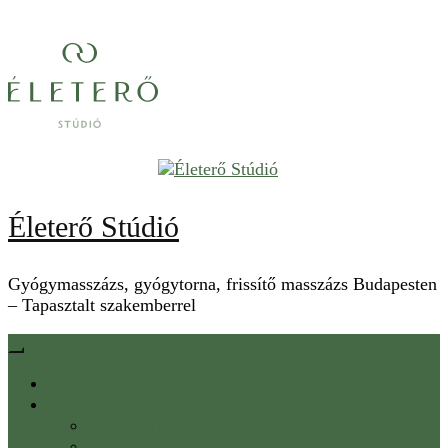
Életerő Stúdió
Gyógymasszázs, gyógytorna, frissítő masszázs Budapesten
– Tapasztalt szakemberrel
Főoldal
Szolgáltatások
Gyógytorna Horváth Anitával
Masszázs