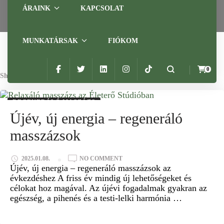
ÁRAINK
KAPCSOLAT
MUNKATÁRSAK
FIÓKOM
0
Showing: 1 RESULTS
REGENERÁLÓ MASZÁZS
Újév, új energia – regeneráló
masszázsok
2025.01.08.
NO COMMENT
Újév, új energia – regeneráló masszázsok az
évkezdéshez A friss év mindig új lehetőségeket és
célokat hoz magával. Az újévi fogadalmak gyakran az
egészség, a pihenés és a testi-lelki harmónia …