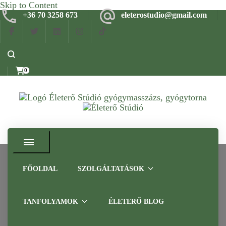
Skip to Content
+36 70 3258 673
eleterostudio@gmail.com
0
Gyógymasszázs, gyógytorna, frissítő masszázs Budapesten –
Életerő Stúdió
Tapasztalt szakemberrel
FŐOLDAL
SZOLGÁLTATÁSOK
feltöltődés
TANFOLYAMOK
ÉLETERŐ BLOG
Home
feltöltődés