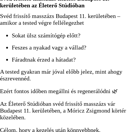
kerületében az Életerő Stúdióban
Svéd frissítő masszázs Budapest 11. kerületében –
amikor a tested végre fellélegezhet
Sokat ülsz számítógép előtt?
Feszes a nyakad vagy a vállad?
Fáradtnak érzed a hátadat?
A tested gyakran már jóval előbb jelez, mint ahogy
észrevennéd.
Ezért fontos időben megállni és regenerálódni 🌿
Az Életerő Stúdióban svéd frissítő masszázs vár
Budapest 11. kerületében, a Móricz Zsigmond körtér
közelében.
Célom, hogy a kezelés után könnyebbnek,