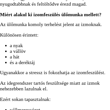
nyugodtabbnak és feltöltődve érezd magad.
Miért alakul ki izomfeszülés ülőmunka mellett?
Az ülőmunka komoly terhelést jelent az izmoknak.
Különösen érintett:
a nyak
a vállöv
a hát
és a deréktáj
Ugyanakkor a stressz is fokozhatja az izomfeszülést.
Az idegrendszer tartós feszültsége miatt az izmok
nehezebben lazulnak el.
Ezért sokan tapasztalnak:
vállmerevséget