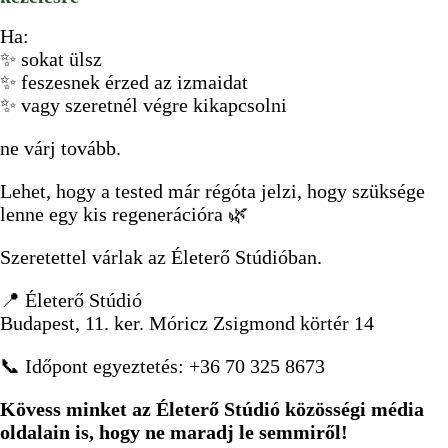
Ha:
✨ sokat ülsz
✨ feszesnek érzed az izmaidat
✨ vagy szeretnél végre kikapcsolni
ne várj tovább.
Lehet, hogy a tested már régóta jelzi, hogy szüksége
lenne egy kis regenerációra 🌿
Szeretettel várlak az Életerő Stúdióban.
📍 Életerő Stúdió
Budapest, 11. ker. Móricz Zsigmond körtér 14
📞 Időpont egyeztetés: +36 70 325 8673
Kövess minket az Életerő Stúdió közösségi média
oldalain is, hogy ne maradj le semmiről!