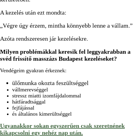
A kezelés után ezt mondta:
„Végre úgy érzem, mintha könnyebb lenne a vállam.”
Azóta rendszeresen jár kezelésekre.
Milyen problémákkal keresik fel leggyakrabban a
svéd frissítő masszázs Budapest kezeléseket?
Vendégeim gyakran érkeznek:
ülőmunka okozta feszültséggel
vállmerevséggel
stressz miatti izomfájdalommal
hátfáradtsággal
fejfájással
és általános kimerültséggel
Ugyanakkor sokan egyszerűen csak szeretnének
kikapcsolni egy nehéz nap után.