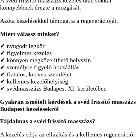
A svéd frissítő masszázs kezelés után sokkal
könnyebbnek érezte a mozgását.
Azóta kezelésekkel támogatja a regenerációját.
Miért válassz minket?
✔ nyugodt légkör
✔ figyelmes kezelés
✔ könnyen megközelíthető helyszín
✔ személyre figyelő hozzáállás
✔ fiatalos, kedves szemlélet
✔ kellemes kezelőhelyiség
✔ svédmasszázs Budapest XI. kerületében
Gyakran ismételt kérdések a svéd frissítő masszázs
Budapest kezelésekről
Fájdalmas a svéd frissítő masszázs?
A kezelés célja az ellazítás és a kellemes regeneráció.