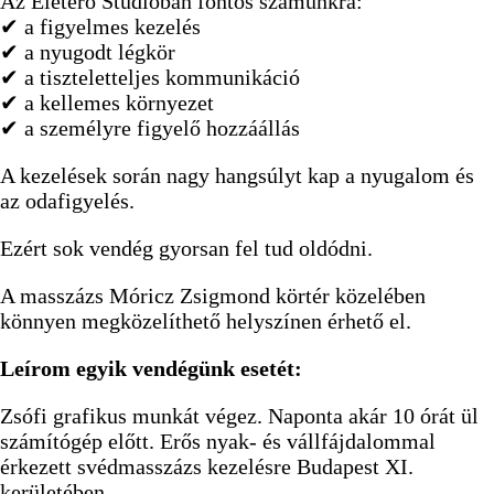
Az Életerő Stúdióban fontos számunkra:
✔ a figyelmes kezelés
✔ a nyugodt légkör
✔ a tiszteletteljes kommunikáció
✔ a kellemes környezet
✔ a személyre figyelő hozzáállás
A kezelések során nagy hangsúlyt kap a nyugalom és
az odafigyelés.
Ezért sok vendég gyorsan fel tud oldódni.
A masszázs Móricz Zsigmond körtér közelében
könnyen megközelíthető helyszínen érhető el.
Leírom egyik vendégünk esetét:
Zsófi grafikus munkát végez. Naponta akár 10 órát ül
számítógép előtt. Erős nyak- és vállfájdalommal
érkezett svédmasszázs kezelésre Budapest XI.
kerületében.