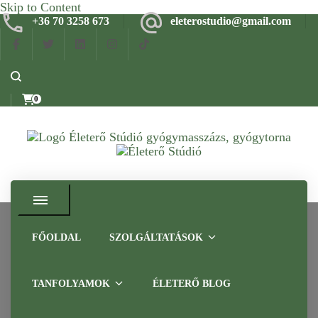
Skip to Content
+36 70 3258 673
eleterostudio@gmail.com
0
Gyógymasszázs, gyógytorna, frissítő masszázs Budapesten –
Életerő Stúdió
Tapasztalt szakemberrel
FŐOLDAL
SZOLGÁLTATÁSOK
E-learning
TANFOLYAMOK
ÉLETERŐ BLOG
masszázstanfolyamok