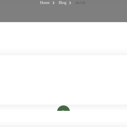
Home
Blog
akciók
ASSZÁZS
INFRASZAUNA
AKCIÓK
IMMUNRENDSZER
Bővebben