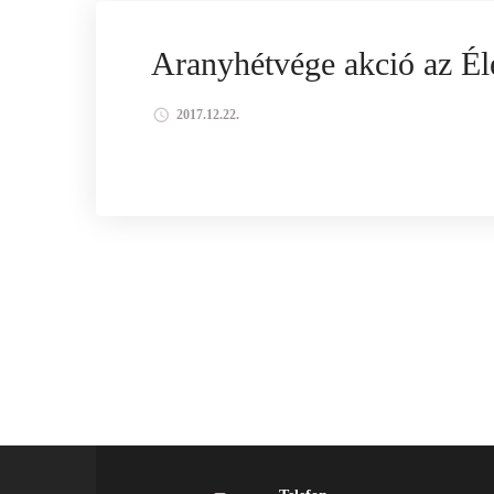
ÉLETERŐ STÚDIÓ
AKCIÓK
Aranyhétvége akció az Él
2017.12.22.