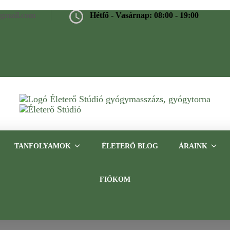
@gmail.com
Hétfő - Vasárnap: 08:00 - 19:00
Életerő Stúdió
Gyógymasszázs, gyógytorna, frissítő masszázs Budapesten – Tap
TANFOLYAMOK
ÉLETERŐ BLOG
ÁRAINK
FIÓKOM
akciók