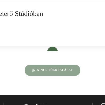
eterő Stúdióban
Bővebben
NINCS TÖBB TALÁLAT