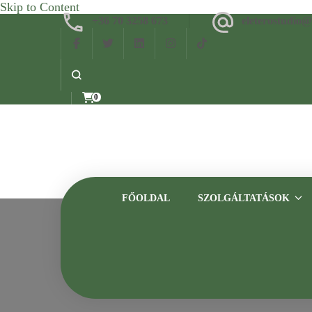
Skip to Content
+36 70 3258 673
eleterostudio
0
FŐOLDAL
SZOLGÁLTATÁSOK