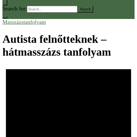
Search for:
Masszázstanfolyam
Autista felnőtteknek –
hátmasszázs tanfolyam