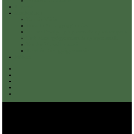
Népszerű ajánlataink
Kapcsolat
Munkatársak
Kalmár Mária
Horváth Anita gyógytornász
Molnár Orsolya gyógymasszőr nyirokterapeuta
Tóth Máté gyógytornász és gyógymasszőr
Kondor Marcell masszőr
Kecskés Dóra gyógymasszőr
Fiókom