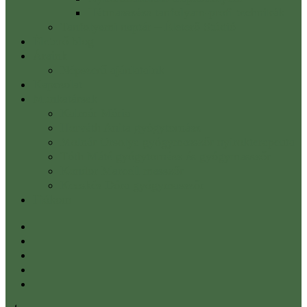
Hátmasszázs tanfolyam-profi technikák
Tanfolyami naptár – Életerő Stúdió
Életerő blog
Áraink
Népszerű ajánlataink
Kapcsolat
Munkatársak
Kalmár Mária
Horváth Anita gyógytornász
Molnár Orsolya gyógymasszőr nyirokterapeuta
Tóth Máté gyógytornász és gyógymasszőr
Kondor Marcell masszőr
Kecskés Dóra gyógymasszőr
Fiókom