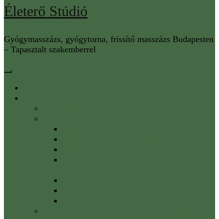
Életerő Stúdió
Gyógymasszázs, gyógytorna, frissítő masszázs Budapesten
– Tapasztalt szakemberrel
Főoldal
Szolgáltatások
Gyógytorna Horváth Anitával
Masszázs
Gyógymasszázs Budapesten
Izom fascia kezelés a könnyed mozgásért
Nyirokmasszázs – Nyirokdrenázs
Svédmasszázs – ami a fáradt izmaidnak
kell
Frissítő masszázs az Allee mellett
Migrén kezelés – a fejfájás ellen
Talpmasszázs az Életerő Stúdióban
IASTM – Eszközös fascia kezelés Budapesten