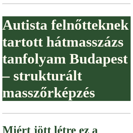
Autista felnőtteknek
tartott hátmasszázs
tanfolyam Budapest
– strukturált
masszőrképzés
Miért jött létre ez a