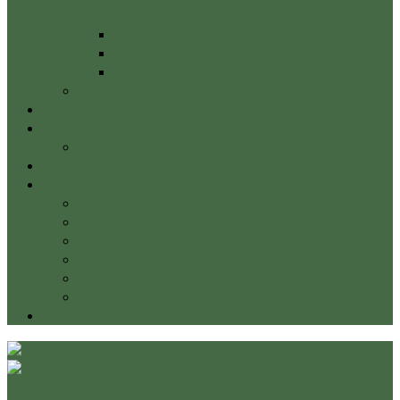
egyben
Alakformáló masszőr tanfolyam
Nyirokmasszázs alaptanfolyam
Hátmasszázs tanfolyam-profi technikák
Tanfolyami naptár – Életerő Stúdió
Életerő blog
Áraink
Népszerű ajánlataink
Kapcsolat
Munkatársak
Kalmár Mária
Horváth Anita gyógytornász
Molnár Orsolya gyógymasszőr nyirokterapeuta
Tóth Máté gyógytornász és gyógymasszőr
Kondor Marcell masszőr
Kecskés Dóra gyógymasszőr
Fiókom