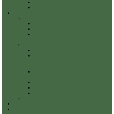
Gerincferdülés – Scoliosis – kezelése:
Gerincnyújtó pad terápia
Tanfolyamok
E-learning masszázstanfolyamok
Sikeres masszőr – mentor program
Online Svédmasszázs alaptanfolyam
Online Svédmasszázs tanfolyam alap +
haladó egyben
Tantermi képzések (blended learning)
Svédmasszázs alaptanfolyam
Svédmasszázs tanfolyam – Alaptanfolyam
+ haladó tanfolyam egyben (Munkára
felkészítő)
Talpmasszázs tanfolyam alap + haladó
egyben
Alakformáló masszőr tanfolyam
Nyirokmasszázs alaptanfolyam
Hátmasszázs tanfolyam-profi technikák
Tanfolyami naptár – Életerő Stúdió
Életerő blog
Áraink