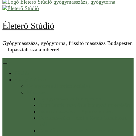
Életerő Stúdió
Gyógymasszázs, gyógytorna, frissítő masszázs Budapesten
– Tapasztalt szakemberrel
Főoldal
Szolgáltatások
Gyógytorna Horváth Anitával
Masszázs
Gyógymasszázs Budapesten
Izom fascia kezelés a könnyed mozgásért
Nyirokmasszázs – Nyirokdrenázs
Svédmasszázs – ami a fáradt izmaidnak
kell
Frissítő masszázs az Allee mellett