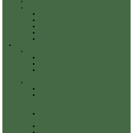
FDM – Fascia manuális kezelése
Gerinc szerviz
Derékfájdalom, lumbágó, ischiász kezelés
Nyakfájdalom, nyaki sérv kezelése
Hátfájás, porckorongsérv kezelése
Gerincferdülés – Scoliosis – kezelése:
Gerincnyújtó pad terápia
Tanfolyamok
E-learning masszázstanfolyamok
Sikeres masszőr – mentor program
Online Svédmasszázs alaptanfolyam
Online Svédmasszázs tanfolyam alap +
haladó egyben
Tantermi képzések (blended learning)
Svédmasszázs alaptanfolyam
Svédmasszázs tanfolyam – Alaptanfolyam
+ haladó tanfolyam egyben (Munkára
felkészítő)
Talpmasszázs tanfolyam alap + haladó
egyben
Alakformáló masszőr tanfolyam
Nyirokmasszázs alaptanfolyam