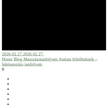
2026.02.27.
2026.02.27.
Home
Blog
Masszázstanfolyam
Autista felnőtteknek –
hátmasszázs tanfolyam
0