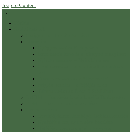
Skip to Content
Főoldal
Szolgáltatások
Gyógytorna Horváth Anitával
Masszázs
Gyógymasszázs Budapesten
Izom fascia kezelés a könnyed mozgásért
Nyirokmasszázs – Nyirokdrenázs
Svédmasszázs – ami a fáradt izmaidnak
kell
Frissítő masszázs az Allee mellett
Migrén kezelés – a fejfájás ellen
Talpmasszázs az Életerő Stúdióban
IASTM – Eszközös fascia kezelés Budapesten
FDM – Fascia manuális kezelése
Gerinc szerviz
Derékfájdalom, lumbágó, ischiász kezelés
Nyakfájdalom, nyaki sérv kezelése
Hátfájás, porckorongsérv kezelése