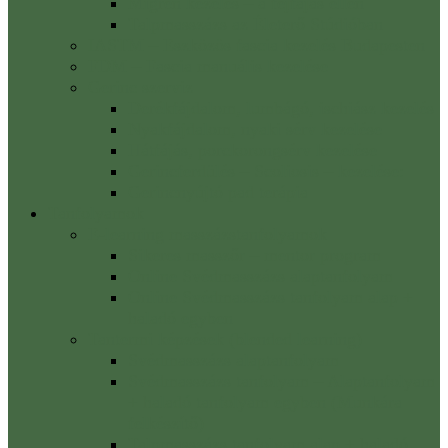
Migrén kezelés – a fejfájás ellen
Talpmasszázs az Életerő Stúdióban
IASTM – Eszközös fascia kezelés Budapesten
FDM – Fascia manuális kezelése
Gerinc szerviz
Derékfájdalom, lumbágó, ischiász kezelés
Nyakfájdalom, nyaki sérv kezelése
Hátfájás, porckorongsérv kezelése
Gerincferdülés – Scoliosis – kezelése:
Gerincnyújtó pad terápia
Tanfolyamok
E-learning masszázstanfolyamok
Sikeres masszőr – mentor program
Online Svédmasszázs alaptanfolyam
Online Svédmasszázs tanfolyam alap +
haladó egyben
Tantermi képzések (blended learning)
Svédmasszázs alaptanfolyam
Svédmasszázs tanfolyam – Alaptanfolyam
+ haladó tanfolyam egyben (Munkára
felkészítő)
Talpmasszázs tanfolyam alap + haladó