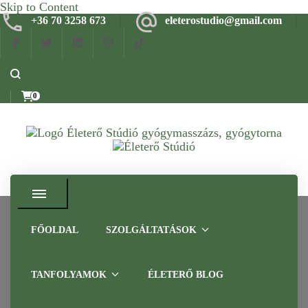
Skip to Content
+36 70 3258 673
eleterostudio@gmail.com
0
Gyógymasszázs, gyógytorna, frissítő masszázs Budapesten –
Életerő Stúdió
Tapasztalt szakemberrel
FŐOLDAL
SZOLGÁLTATÁSOK
Reflexzóna talpmasszázs
TANFOLYAMOK
ÉLETERŐ BLOG
képzés