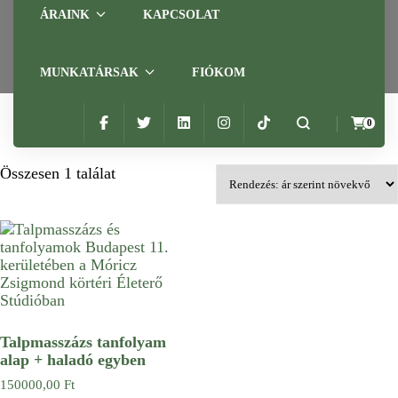
ÁRAINK
KAPCSOLAT
Home
Összes szolgáltatás
Reflexzóna talpmasszázs képzés
MUNKATÁRSAK
FIÓKOM
0
Összesen 1 találat
Talpmasszázs tanfolyam
alap + haladó egyben
150000,00
Ft