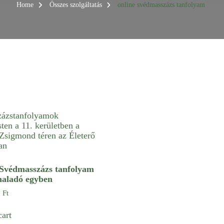
Home
Összes szolgáltatás
online svédmasszázs tanfolyam
 Svédmasszázs tanfolyam
haladó egyben
0
Ft
cart