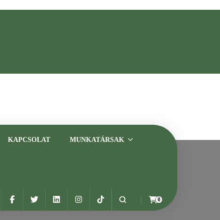
asztalt szakemberrel
KAPCSOLAT
MUNKATÁRSAK
lyam
0