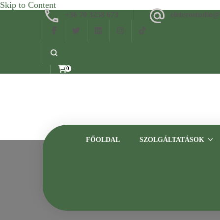
Skip to Content
+36 70 3258 673
eleterostudio
0
FŐOLDAL
SZOLGÁLTATÁSOK
onl