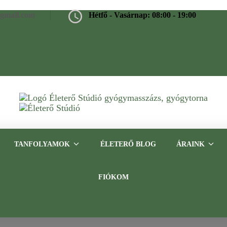
@gmail.com
Hétfő - Vasárnap: 08:00 - 19:00
Életerő Stúdió
Gyógymasszázs, gyógytorna, frissítő masszázs Budapesten – Tap
TANFOLYAMOK
ÉLETERŐ BLOG
ÁRAINK
FIÓKOM
ine svédmasszázs tanfo