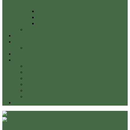
egyben
Alakformáló masszőr tanfolyam
Nyirokmasszázs alaptanfolyam
Hátmasszázs tanfolyam-profi technikák
Tanfolyami naptár – Életerő Stúdió
Életerő blog
Áraink
Népszerű ajánlataink
Kapcsolat
Munkatársak
Kalmár Mária
Horváth Anita gyógytornász
Molnár Orsolya gyógymasszőr nyirokterapeuta
Tóth Máté gyógytornász és gyógymasszőr
Kondor Marcell masszőr
Kecskés Dóra gyógymasszőr
Fiókom