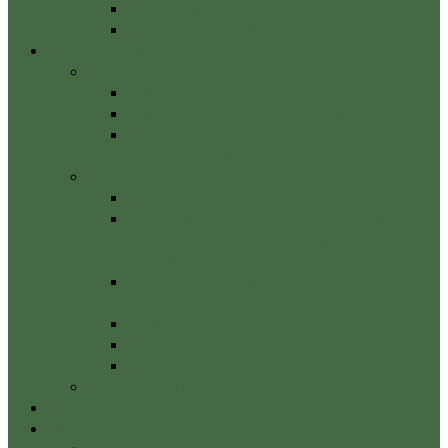
Gerincferdülés – Scoliosis – kezelése:
Gerincnyújtó pad terápia
Tanfolyamok
E-learning masszázstanfolyamok
Sikeres masszőr – mentor program
Online Svédmasszázs alaptanfolyam
Online Svédmasszázs tanfolyam alap +
haladó egyben
Tantermi képzések (blended learning)
Svédmasszázs alaptanfolyam
Svédmasszázs tanfolyam – Alaptanfolyam
+ haladó tanfolyam egyben (Munkára
felkészítő)
Talpmasszázs tanfolyam alap + haladó
egyben
Alakformáló masszőr tanfolyam
Nyirokmasszázs alaptanfolyam
Hátmasszázs tanfolyam-profi technikák
Tanfolyami naptár – Életerő Stúdió
Életerő blog
Áraink