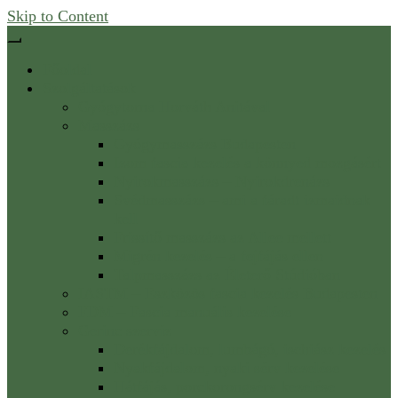
Skip to Content
Főoldal
Szolgáltatások
Gyógytorna Horváth Anitával
Masszázs
Gyógymasszázs Budapesten
Izom fascia kezelés a könnyed mozgásért
Nyirokmasszázs – Nyirokdrenázs
Svédmasszázs – ami a fáradt izmaidnak
kell
Frissítő masszázs az Allee mellett
Migrén kezelés – a fejfájás ellen
Talpmasszázs az Életerő Stúdióban
IASTM – Eszközös fascia kezelés Budapesten
FDM – Fascia manuális kezelése
Gerinc szerviz
Derékfájdalom, lumbágó, ischiász kezelés
Nyakfájdalom, nyaki sérv kezelése
Hátfájás, porckorongsérv kezelése