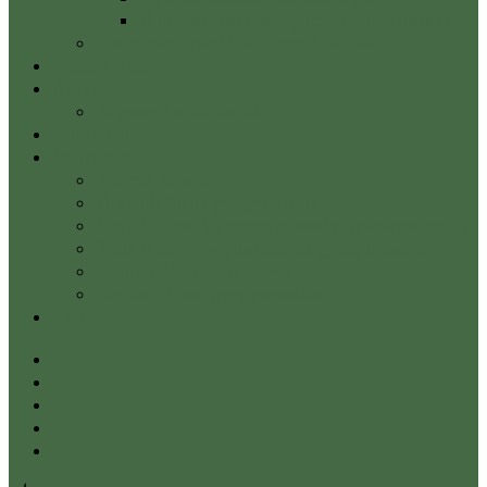
Hátmasszázs tanfolyam-profi technikák
Tanfolyami naptár – Életerő Stúdió
Életerő blog
Áraink
Népszerű ajánlataink
Kapcsolat
Munkatársak
Kalmár Mária
Horváth Anita gyógytornász
Molnár Orsolya gyógymasszőr nyirokterapeuta
Tóth Máté gyógytornász és gyógymasszőr
Kondor Marcell masszőr
Kecskés Dóra gyógymasszőr
Fiókom