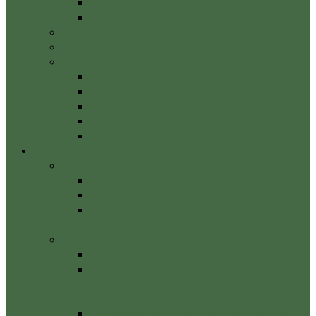
Migrén kezelés – a fejfájás ellen
Talpmasszázs az Életerő Stúdióban
IASTM – Eszközös fascia kezelés Budapesten
FDM – Fascia manuális kezelése
Gerinc szerviz
Derékfájdalom, lumbágó, ischiász kezelés
Nyakfájdalom, nyaki sérv kezelése
Hátfájás, porckorongsérv kezelése
Gerincferdülés – Scoliosis – kezelése:
Gerincnyújtó pad terápia
Tanfolyamok
E-learning masszázstanfolyamok
Sikeres masszőr – mentor program
Online Svédmasszázs alaptanfolyam
Online Svédmasszázs tanfolyam alap +
haladó egyben
Tantermi képzések (blended learning)
Svédmasszázs alaptanfolyam
Svédmasszázs tanfolyam – Alaptanfolyam
+ haladó tanfolyam egyben (Munkára
felkészítő)
Talpmasszázs tanfolyam alap + haladó