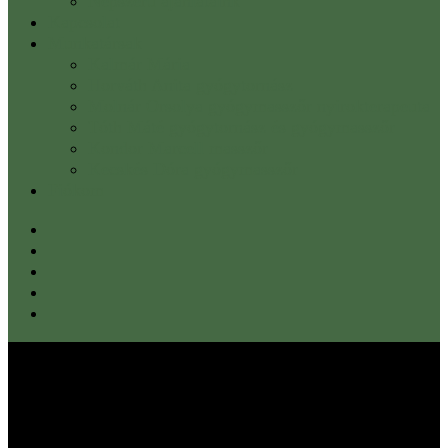
Népszerű ajánlataink
Kapcsolat
Munkatársak
Kalmár Mária
Horváth Anita gyógytornász
Molnár Orsolya gyógymasszőr nyirokterapeuta
Tóth Máté gyógytornász és gyógymasszőr
Kondor Marcell masszőr
Kecskés Dóra gyógymasszőr
Fiókom