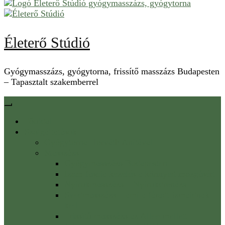
Életerő Stúdió
Gyógymasszázs, gyógytorna, frissítő masszázs Budapesten
– Tapasztalt szakemberrel
Főoldal
Szolgáltatások
Gyógytorna Horváth Anitával
Masszázs
Gyógymasszázs Budapesten
Izom fascia kezelés a könnyed mozgásért
Nyirokmasszázs – Nyirokdrenázs
Svédmasszázs – ami a fáradt izmaidnak
kell
Frissítő masszázs az Allee mellett