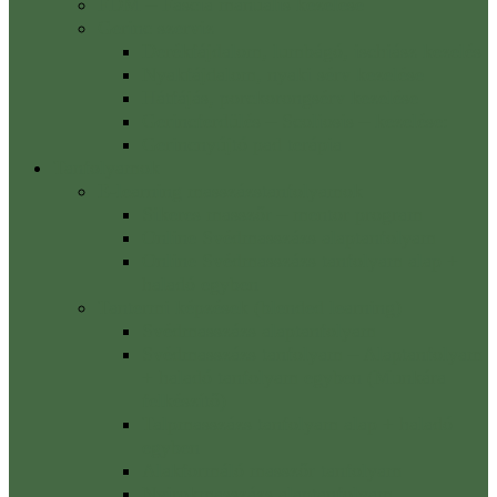
FDM – Fascia manuális kezelése
Gerinc szerviz
Derékfájdalom, lumbágó, ischiász kezelés
Nyakfájdalom, nyaki sérv kezelése
Hátfájás, porckorongsérv kezelése
Gerincferdülés – Scoliosis – kezelése:
Gerincnyújtó pad terápia
Tanfolyamok
E-learning masszázstanfolyamok
Sikeres masszőr – mentor program
Online Svédmasszázs alaptanfolyam
Online Svédmasszázs tanfolyam alap +
haladó egyben
Tantermi képzések (blended learning)
Svédmasszázs alaptanfolyam
Svédmasszázs tanfolyam – Alaptanfolyam
+ haladó tanfolyam egyben (Munkára
felkészítő)
Talpmasszázs tanfolyam alap + haladó
egyben
Alakformáló masszőr tanfolyam
Nyirokmasszázs alaptanfolyam