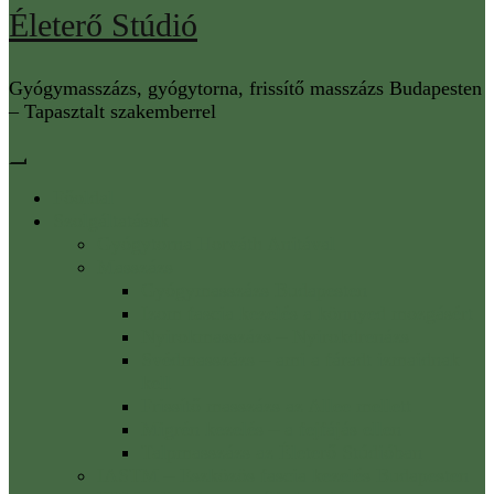
Életerő Stúdió
Gyógymasszázs, gyógytorna, frissítő masszázs Budapesten
– Tapasztalt szakemberrel
Főoldal
Szolgáltatások
Gyógytorna Horváth Anitával
Masszázs
Gyógymasszázs Budapesten
Izom fascia kezelés a könnyed mozgásért
Nyirokmasszázs – Nyirokdrenázs
Svédmasszázs – ami a fáradt izmaidnak
kell
Frissítő masszázs az Allee mellett
Migrén kezelés – a fejfájás ellen
Talpmasszázs az Életerő Stúdióban
IASTM – Eszközös fascia kezelés Budapesten