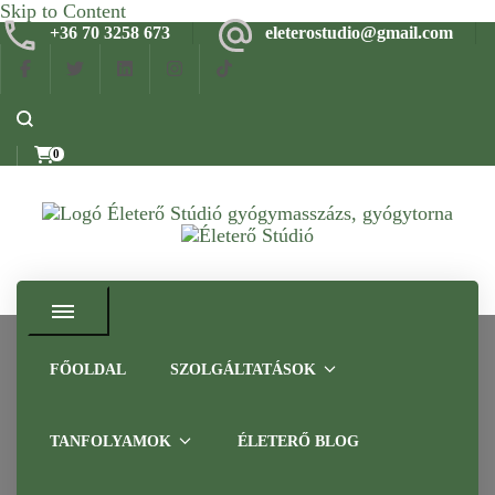
Skip to Content
+36 70 3258 673
eleterostudio@gmail.com
0
Gyógymasszázs, gyógytorna, frissítő masszázs Budapesten –
Életerő Stúdió
Tapasztalt szakemberrel
FŐOLDAL
SZOLGÁLTATÁSOK
IASTM – Eszközös fascia
TANFOLYAMOK
ÉLETERŐ BLOG
kezelés