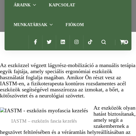
ÁRAINK
KAPCSOLAT
Home
Szolgáltatások
IASTM – Eszközös fascia kezelés
MUNKATÁRSAK
FIÓKOM
0
Az eszközzel végzett lágyrész-mobilizáció a manuális terápia
egyik fajtája, amely speciális ergonómiai eszközök
használatát foglalja magában. Amikor Ön részt vesz az
IASTM-en, a fizikoterapeuta kontúros rozsdamentes acél
eszközök segítségével masszírozza az izmokat, a bőrt, a
kötőszövetet és a neurológiai szövetet.
Az eszközök olyan
hatást biztosítanak,
amely segít a
IASTM – eszközös fascia kezelés
szakembernek a
hegszövet feltörésében és a véráramlás helyreállításában az