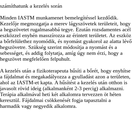
számíthatunk a kezelés során
Minden IASTM munkamenet bemelegítéssel kezdődik.
Kezelője megmozgatja a merev lágyszövetek területeit, hogy
a hegszövetet rugalmasabbá tegye. Ezután rozsdamentes acél
eszközzel enyhén masszírozza az érintett területet. Az eszköz
a bőrfelülethez nyomódik, és nyomást gyakorol az alatta lévő
hegszövetre. Szükség szerint módosítja a nyomást és a
sebességet, és addig folytatja, amíg úgy nem érzi, hogy a
hegszövet megfelelően felpuhult.
A kezelés után a fizikoterapeuta hűsíti a bőrét, hogy enyhítse
a fájdalmat és megakadályozza a gyulladást azon a területen,
ahol az IASTM-et kapta. A hűsítést a kezelés után otthon is
javasolt rövid ideig (alkalmanként 2-3 percig) alkalmazni.
Terápia alkalmával heti két alkalomra tervezzen öt héten
keresztül. Fájdalmai csökkenését fogja tapasztalni a
harmadik vagy negyedik alkalomra.