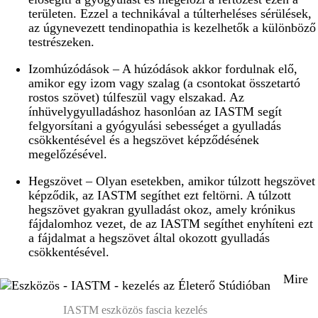
területen. Ezzel a technikával a túlterheléses sérülések,
az úgynevezett tendinopathia is kezelhetők a különböző
testrészeken.
Izomhúzódások – A húzódások akkor fordulnak elő,
amikor egy izom vagy szalag (a csontokat összetartó
rostos szövet) túlfeszül vagy elszakad. Az
ínhüvelygyulladáshoz hasonlóan az IASTM segít
felgyorsítani a gyógyulási sebességet a gyulladás
csökkentésével és a hegszövet képződésének
megelőzésével.
Hegszövet – Olyan esetekben, amikor túlzott hegszövet
képződik, az IASTM segíthet ezt feltörni. A túlzott
hegszövet gyakran gyulladást okoz, amely krónikus
fájdalomhoz vezet, de az IASTM segíthet enyhíteni ezt
a fájdalmat a hegszövet által okozott gyulladás
csökkentésével.
Mire
IASTM eszközös fascia kezelés