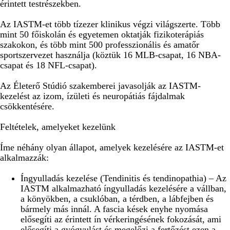
érintett testrészekben.
Az IASTM-et több tízezer klinikus végzi világszerte. Több
mint 50 főiskolán és egyetemen oktatják fizikoterápiás
szakokon, és több mint 500 professzionális és amatőr
sportszervezet használja (köztük 16 MLB-csapat, 16 NBA-
csapat és 18 NFL-csapat).
Az Életerő Stúdió szakemberei javasolják az IASTM-
kezelést az izom, ízületi és neuropátiás fájdalmak
csökkentésére.
Feltételek, amelyeket kezelünk
Íme néhány olyan állapot, amelyek kezelésére az IASTM-et
alkalmazzák:
Íngyulladás kezelése (Tendinitis és tendinopathia) – Az
IASTM alkalmazható íngyulladás kezelésére a vállban,
a könyökben, a csuklóban, a térdben, a lábfejben és
bármely más innál. A fascia kések enyhe nyomása
elősegíti az érintett ín vérkeringésének fokozását, ami
elősegíti a gyógyulást és megelőzi a fertőzést ezen a