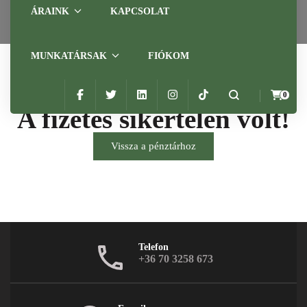
ÁRAINK
KAPCSOLAT
MUNKATÁRSAK
FIÓKOM
0
A fizetés sikertelen volt!
Vissza a pénztárhoz
Telefon
+36 70 3258 673