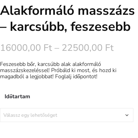
Alakformáló masszázs
– karcsúbb, feszesebb
16000,00
Ft
–
22500,00
Ft
Feszesebb bőr, karcsúbb alak alakformáló
masszázskezeléssel! Próbáld ki most, és hozd ki
magadból a legjobbat! Foglalj időpontot!
Időtartam