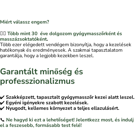
Miért válassz engem?
💆‍♀️
Több mint 30
éve dolgozom gyógymasszőrként és
masszázsoktatóként
.
Több ezer elégedett vendégem bizonyítja, hogy a kezelések
hatékonyak és eredményesek. A szakmai tapasztalatom
garantálja, hogy a legjobb kezekben leszel.
Garantált minőség és
professzionalizmus
✔️
Szakképzett, tapasztalt gyógymasszőr kezei alatt leszel.
✔️
Egyéni igényekre szabott kezelések.
✔️
Nyugodt, kellemes környezet a teljes ellazulásért.
📞
Ne hagyd ki ezt a lehetőséget! Jelentkezz most, és indulj
el a feszesebb, formásabb test felé!