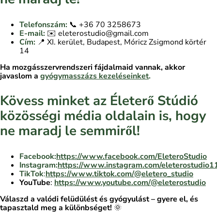
Telefonszám:
📞 +36 70 3258673
E-mail:
✉️ eleterostudio@gmail.com
Cím:
📍 XI. kerület, Budapest, Móricz Zsigmond körtér
14
Ha mozgásszervrendszeri fájdalmaid vannak, akkor
javaslom a
gyógymasszázs
kezeléseinket
.
Kövess minket az Életerő Stúdió
közösségi média oldalain is, hogy
ne maradj le semmiről!
Facebook:
https://www.facebook.com/EleteroStudio
Instagram:
https://www.instagram.com/eleterostudio1
TikTok
:
https://www.tiktok.com/@eletero_studio
YouTube
:
https://www.youtube.com/@eleterostudio
Válaszd a valódi felüdülést és gyógyulást – gyere el, és
tapasztald meg a különbséget!
🌞