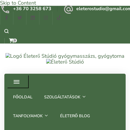
Skip to Content
+36 70 3258 673
eleterostudio@gmail.co
0
Gyógymasszázs, gyógytorna, frissítő masszázs Budapesten –
Életerő Stúdió
Tapasztalt szakemberrel
FŐOLDAL
SZOLGÁLTATÁSOK
TANFOLYAMOK
ÉLETERŐ BLOG