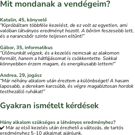
Mit mondanak a vendégeim?
Katalin, 45, könyvelő
“Kipróbáltam többféle kezelést, de ez volt az egyetlen, ami
valóban látványos eredményt hozott. A bőröm feszesebb lett,
és a narancsbőr szinte teljesen eltűnt!”
Gábor, 35, informatikus
“Ülőmunkát végzek, és a kezelés nemcsak az alakomon
formált, hanem a hátfájásomat is csökkentette. Sokkal
könnyebben érzem magam, és energikusabb lettem!”
Andrea, 29, jogász
“Már néhány alkalom után éreztem a különbséget! A hasam
laposabb, a derekam karcsúbb, és végre magabiztosan hordok
testhezálló ruhákat!”
Gyakran ismételt kérdések
Hány alkalom szükséges a látványos eredményhez?
✔️ Már az első kezelés után érezhető a változás, de tartós
eredményhez 5-10 alkalmat ajánlunk.