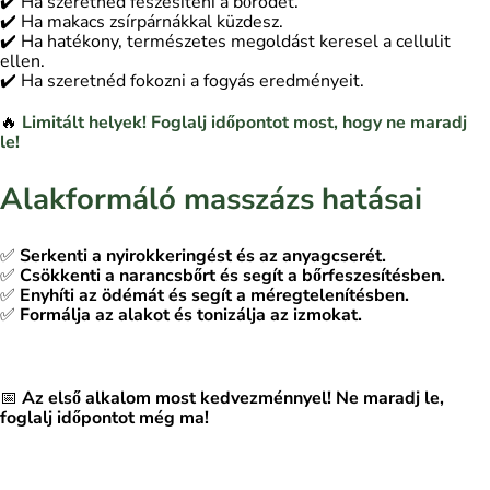
✔️ Ha szeretnéd feszesíteni a bőrödet.
✔️ Ha makacs zsírpárnákkal küzdesz.
✔️ Ha hatékony, természetes megoldást keresel a cellulit
ellen.
✔️ Ha szeretnéd fokozni a fogyás eredményeit.
🔥
Limitált helyek! Foglalj időpontot most, hogy ne maradj
le!
Alakformáló masszázs hatásai
✅
Serkenti a nyirokkeringést és az anyagcserét.
✅
Csökkenti a narancsbőrt és segít a bőrfeszesítésben.
✅
Enyhíti az ödémát és segít a méregtelenítésben.
✅
Formálja az alakot és tonizálja az izmokat.
📅
Az első alkalom most kedvezménnyel! Ne maradj le,
foglalj időpontot még ma!