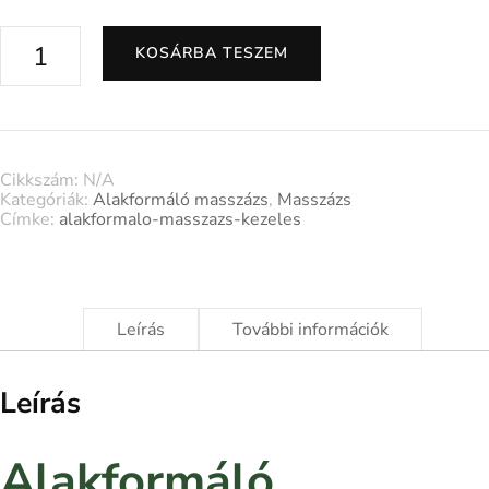
KOSÁRBA TESZEM
Cikkszám:
N/A
Kategóriák:
Alakformáló masszázs
,
Masszázs
Címke:
alakformalo-masszazs-kezeles
Leírás
További információk
Leírás
Alakformáló