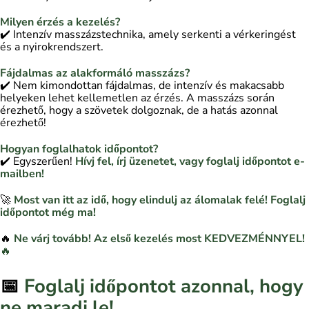
Milyen érzés a kezelés?
✔️ Intenzív masszázstechnika, amely serkenti a vérkeringést
és a nyirokrendszert.
Fájdalmas az alakformáló masszázs?
✔️ Nem kimondottan fájdalmas, de intenzív és makacsabb
helyeken lehet kellemetlen az érzés. A masszázs során
érezhető, hogy a szövetek dolgoznak, de a hatás azonnal
érezhető!
Hogyan foglalhatok időpontot?
✔️ Egyszerűen!
Hívj fel, írj üzenetet, vagy foglalj időpontot e-
mailben!
🚀
Most van itt az idő, hogy elindulj az álomalak felé! Foglalj
időpontot még ma!
🔥
Ne várj tovább! Az első kezelés most KEDVEZMÉNNYEL!
🔥
📅
Foglalj időpontot azonnal, hogy
ne maradj le!