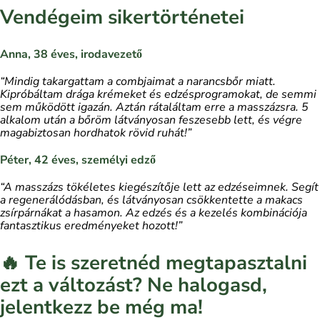
Vendégeim sikertörténetei
Anna, 38 éves, irodavezető
“Mindig takargattam a combjaimat a narancsbőr miatt.
Kipróbáltam drága krémeket és edzésprogramokat, de semmi
sem működött igazán. Aztán rátaláltam erre a masszázsra. 5
alkalom után a bőröm látványosan feszesebb lett, és végre
magabiztosan hordhatok rövid ruhát!”
Péter, 42 éves, személyi edző
“A masszázs tökéletes kiegészítője lett az edzéseimnek. Segít
a regenerálódásban, és látványosan csökkentette a makacs
zsírpárnákat a hasamon. Az edzés és a kezelés kombinációja
fantasztikus eredményeket hozott!”
🔥
Te is szeretnéd megtapasztalni
ezt a változást? Ne halogasd,
jelentkezz be még ma!