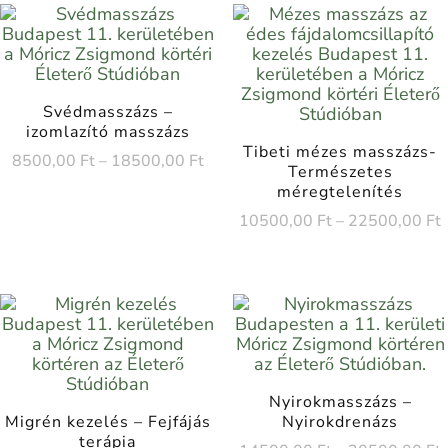
Svédmasszázs –
izomlazító masszázs
Tibeti mézes masszázs-
8500,00
Ft
–
18500,00
Ft
Természetes
méregtelenítés
10500,00
Ft
–
22500,00
Ft
Nyirokmasszázs –
Migrén kezelés – Fejfájás
Nyirokdrenázs
terápia