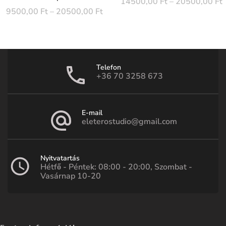
14500,00
Ft
–
20500,00
Ft
9500,00
Ft
–
20500,00
Ft
Telefon
+36 70 3258 673
E-mail
eleterostudio@gmail.com
Nyitvatartás
Hétfő - Péntek: 08:00 - 20:00, Szombat -
Vasárnap 10-20