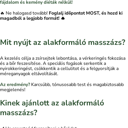
fájdalom és kemény diéták nélkül!
🔥 Ne halogasd tovább!
Foglalj időpontot MOST, és hozd ki
magadból a legjobb formát! 🔥
Mit nyújt az alakformáló masszázs?
A kezelés célja a zsírsejtek lebontása, a vérkeringés fokozása
és a bőr feszesítése. A speciális fogások serkentik a
nyirokkeringést, csökkentik a cellulitot és a felgyorsítják a
méreganyagok eltávolítását.
Az eredmény?
Karcsúbb, tónusosabb test és magabiztosabb
megjelenés!
Kinek ajánlott az alakformáló
masszázs?